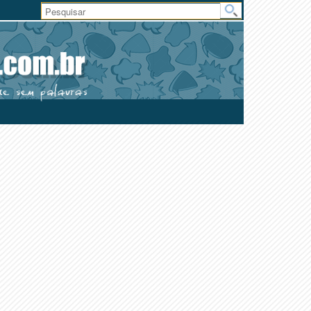
Área
do
Usuário