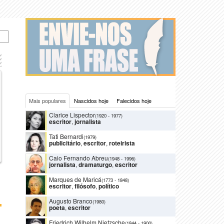
Mais populares
Nascidos hoje
Falecidos hoje
Clarice Lispector
(1920
-
1977)
escritor
,
jornalista
Tati Bernardi
(1979)
publicitário
,
escritor
,
roteirista
Caio Fernando Abreu
(1948
-
1996)
jornalista
,
dramaturgo
,
escritor
Marques de Maricá
(1773
-
1848)
escritor
,
filósofo
,
político
Augusto Branco
(1980)
poeta
,
escritor
Friedrich Wilhelm Nietzsche
(1844
-
1900)