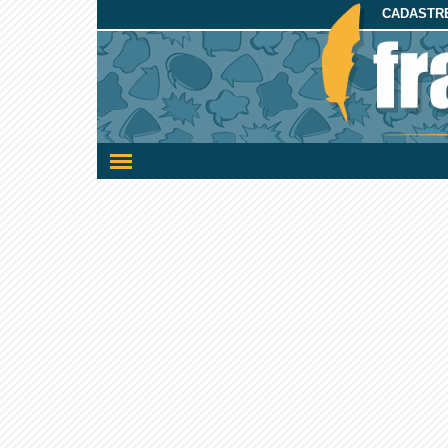
CADASTRE
Ativar/desativar
a
navegação