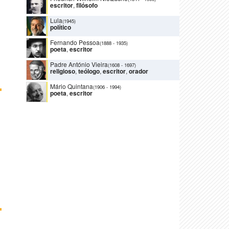
escritor
,
filósofo
Lula
(1945)
político
Fernando Pessoa
(1888
-
1935)
poeta
,
escritor
Padre António Vieira
(1608
-
1697)
religioso
,
teólogo
,
escritor
,
orador
Mário Quintana
(1906
-
1994)
poeta
,
escritor