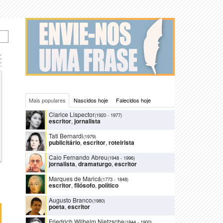
Mais populares
Nascidos hoje
Falecidos hoje
Clarice Lispector
(1920
-
1977)
escritor
,
jornalista
Tati Bernardi
(1979)
publicitário
,
escritor
,
roteirista
Caio Fernando Abreu
(1948
-
1996)
jornalista
,
dramaturgo
,
escritor
Marques de Maricá
(1773
-
1848)
escritor
,
filósofo
,
político
Augusto Branco
(1980)
poeta
,
escritor
Friedrich Wilhelm Nietzsche
(1844
-
1900)