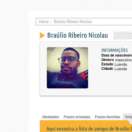
Home
Braúlio Ribeiro Nicolau
Braúlio Ribeiro Nicolau
INFORMAÇÕES
Data de nascimen
Gênero
masculino
Estado
Luanda
Cidade
Luanda
Atividades
Frases enviadas
Frases favoritas
Ami
Aqui encontra a lista de amigos de Braúlio 