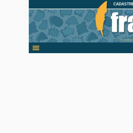
CADASTRE
Ativar/desativar
a
navegação