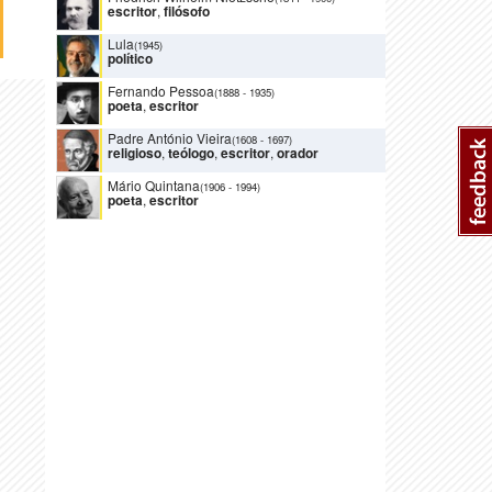
escritor
,
filósofo
Lula
(1945)
político
Fernando Pessoa
(1888
-
1935)
poeta
,
escritor
Padre António Vieira
(1608
-
1697)
religioso
,
teólogo
,
escritor
,
orador
Mário Quintana
(1906
-
1994)
poeta
,
escritor