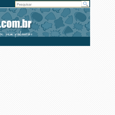
Área
do
Usuário