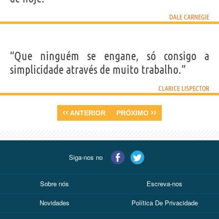
DALE CARNEGIE
“Que ninguém se engane, só consigo a
simplicidade através de muito trabalho.”
CLARICE LISPECTOR
‹‹
››
ANTERIOR
PRÓXIMO
Siga-nos no
Sobre nós
Escreva-nos
Novidades
Política De Privacidade