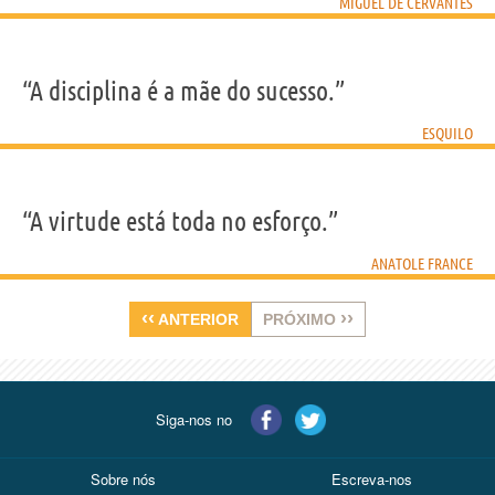
MIGUEL DE CERVANTES
“A disciplina é a mãe do sucesso.”
ESQUILO
“A virtude está toda no esforço.”
ANATOLE FRANCE
‹‹
››
ANTERIOR
PRÓXIMO
Siga-nos no
Sobre nós
Escreva-nos