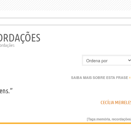
CORDAÇÕES
cordações
›
SAIBA MAIS SOBRE ESTA FRASE
ens.”
CECÍLIA MEIRELE
[Tags:
memória
,
recordações