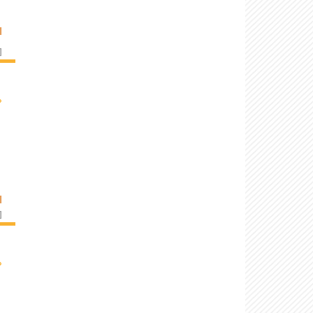
I
]
›
I
]
›