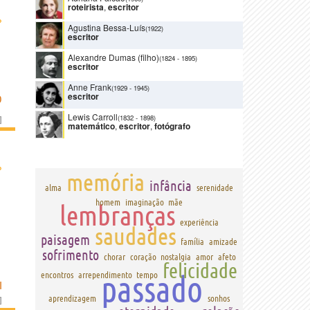
roteirista
,
escritor
›
Agustina Bessa-Luís
(1922)
escritor
Alexandre Dumas (filho)
(1824
-
1895)
escritor
Anne Frank
(1929
-
1945)
escritor
O
Lewis Carroll
(1832
-
1898)
]
matemático
,
escritor
,
fotógrafo
›
memória
infância
alma
serenidade
homem
imaginação
mãe
lembranças
experiência
saudades
paisagem
família
amizade
sofrimento
chorar
coração
nostalgia
amor
afeto
felicidade
passado
encontros
arrependimento
tempo
I
aprendizagem
sonhos
]