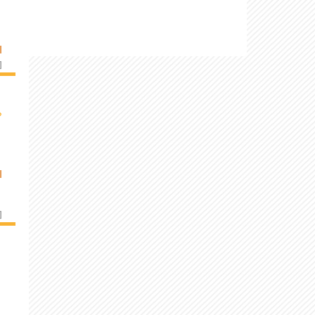
I
]
›
I
]