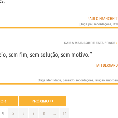
es,
PAULO FRANCHETT
[Tags:
pai
,
recordações
,
táxi
›
SAIBA MAIS SOBRE ESTA FRASE
o, sem fim, sem solução, sem motivo.”
TATI BERNARD
[Tags:
identidade
,
passado
,
recordações
,
relação amorosa
››
IOR
PRÓXIMO
4
5
6
7
8
...
14