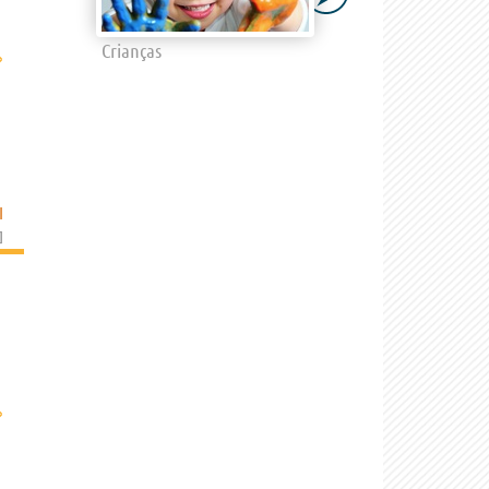
Crianças
›
I
]
›