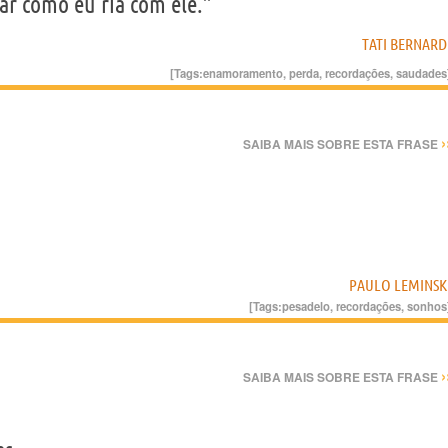
rar como eu ria com ele.”
TATI BERNARD
[Tags:
enamoramento
,
perda
,
recordações
,
saudades
›
SAIBA MAIS SOBRE ESTA FRASE
PAULO LEMINSK
[Tags:
pesadelo
,
recordações
,
sonhos
›
SAIBA MAIS SOBRE ESTA FRASE