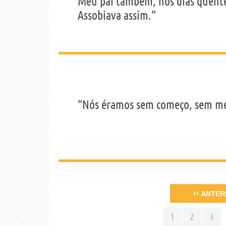
Meu pai também, nos dias quent
Assobiava assim.”
“Nós éramos sem começo, sem mei
‹‹
ANTER
1
2
3