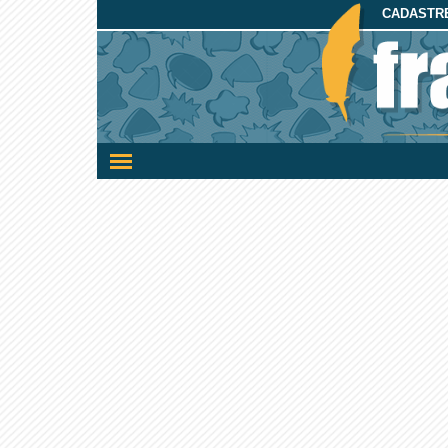
CADASTRE
Ativar/desativar
a
navegação