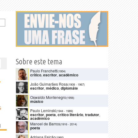
Sobre este tema
Paulo Franchetti
(1954)
crítico
,
escritor
,
acadêmico
›
João Guimarães Rosa
(1908
-
1967)
escritor
,
médico
,
diplomáte
Oswaldo Montenegro
(1956)
músico
S
Paulo Leminski
(1944
-
1989)
escritor
,
poeta
,
crítico literário
,
tradutor
,
acadêmico
Manoel de Barros
(1916
-
2014)
]
poeta
Adriana Falcão
(1960)