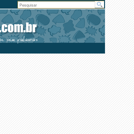
Área
do
Usuário