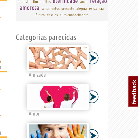
eternidade
relação
fantasiar
fim
adultos
amar
amorosa
sentimentos
presente
alegria
existência
futuro
desejos
auto-conhecimento
›
Categorias parecidas
A
]
Amizade
›
Amor
E
]