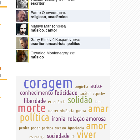
]
escritor
Padre Quevedo
(1930)
religioso
,
acadêmico
›
Marilyn Manson
(1969)
músico
,
cantor
Garry Kimovič Kasparov
(1963)
escritor
,
enxadrista
,
político
Oswaldo Montenegro
(1956)
músico
N
]
coragem
auto-
angústia
conhecimento
felicidade
caráter
esportes
›
solidão
liberdade
experiência
lutar
morte
amar
morrer
violência
guerra
política
ironia
relação amorosa
amor
perder
poder
perigos
sucesso
ignorância
viver
T
sociedade
esperança
fé