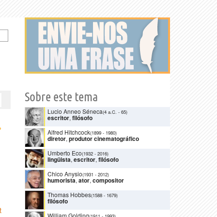
Sobre este tema
Lucio Anneo Séneca
(4 a.C.
-
65)
escritor
,
filósofo
›
Alfred Hitchcock
(1899
-
1980)
diretor
,
produtor cinematográfico
Umberto Eco
(1932
-
2016)
lingüista
,
escritor
,
filósofo
Chico Anysio
(1931
-
2012)
humorista
,
ator
,
compositor
Thomas Hobbes
(1588
-
1679)
filósofo
R
William Golding
(1911
-
1993)