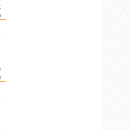
E
]
›
R
]
›