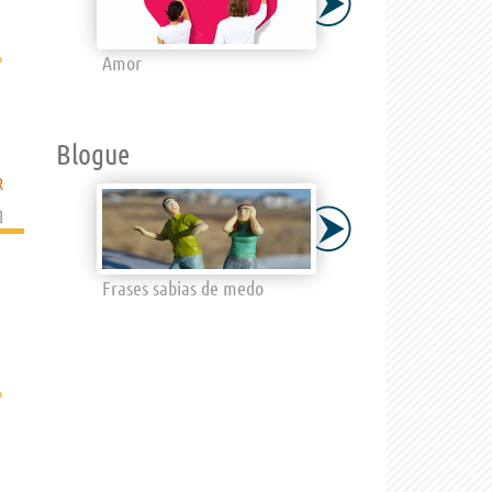
›
Amor
Blogue
R
]
Frases sabias de medo
›