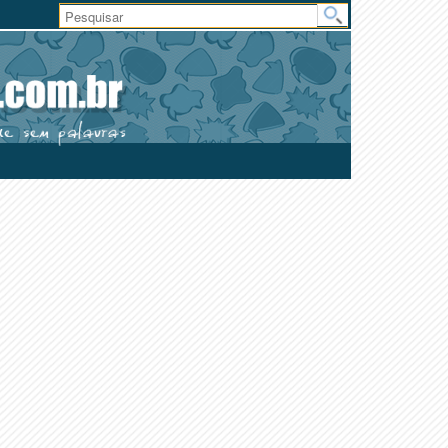
Área
do
Usuário