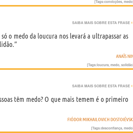
[Tags:
convicções
,
medo
›
SAIBA MAIS SOBRE ESTA FRASE
só o medo da loucura nos levará a ultrapassar as
lidão.”
ANAÏS NI
[Tags:
loucura
,
medo
,
solidão
›
SAIBA MAIS SOBRE ESTA FRASE
pessoas têm medo? O que mais temem é o primeiro
FIÓDOR MIKHAILOVICH DOSTOIÉVSK
[Tags:
desconfiança
,
medo