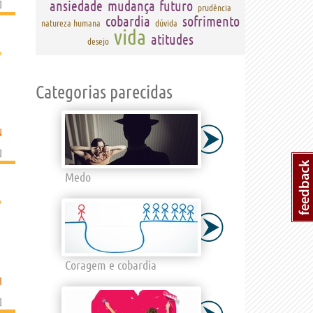
]
ansiedade
mudança
futuro
prudência
cobardia
sofrimento
natureza humana
dúvida
vida
atitudes
desejo
›
Categorias parecidas
N
]
Medo
›
Coragem e cobardia
I
]