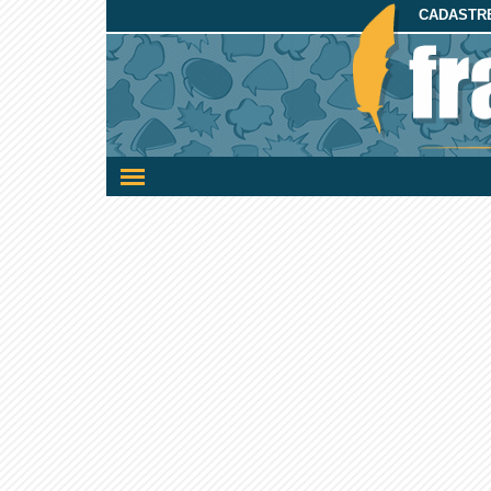
CADASTRE
Ativar/desativar
a
navegação