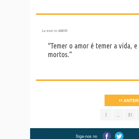
La trovi in
AMOR
“Temer o amor é temer a vida, e
mortos.”
‹‹
ANTER
1
...
81
Siga-nos no