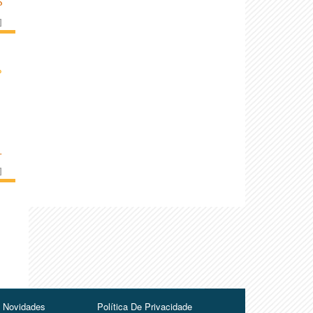
S
]
›
L
]
Novidades
Política De Privacidade