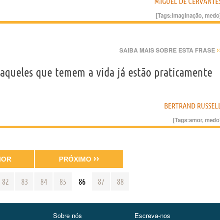
MIGUEL DE CERVANTE
[Tags:
imaginação
,
medo
›
SAIBA MAIS SOBRE ESTA FRASE
 aqueles que temem a vida já estão praticamente
BERTRAND RUSSEL
[Tags:
amor
,
medo
››
IOR
PRÓXIMO
82
83
84
85
86
87
88
Sobre nós
Escreva-nos