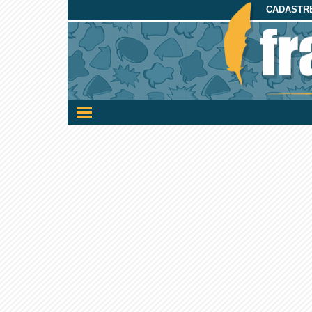
CADASTRE
Ativar/desativar
a
navegação