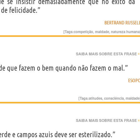
de se insistir demasiadamente que no êxito da
de felicidade.”
BERTRAND RUSSEL
[Tags:
competição
,
maldade
,
natureza humana
›
SAIBA MAIS SOBRE ESTA FRASE
 de que fazem o bem quando não fazem o mal.”
ESOP
[Tags:
atitudes
,
consciência
,
maldade
›
SAIBA MAIS SOBRE ESTA FRASE
rde e campos azuis deve ser esterilizado.”