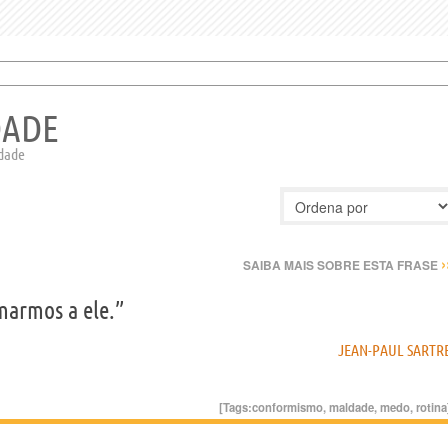
DADE
ldade
›
SAIBA MAIS SOBRE ESTA FRASE
marmos a ele.”
JEAN-PAUL SARTR
[Tags:
conformismo
,
maldade
,
medo
,
rotina