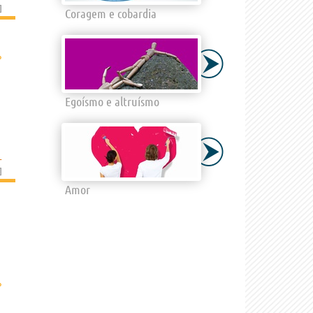
]
Coragem e cobardia
›
Egoísmo e altruísmo
L
]
Amor
›