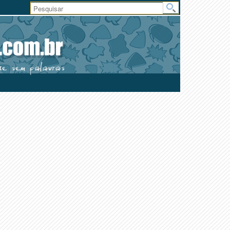
Área
do
Usuário