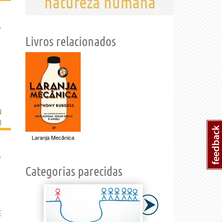
natureza humana
›
Livros relacionados
N
]
Laranja Mecânica
›
Categorias parecidas
E