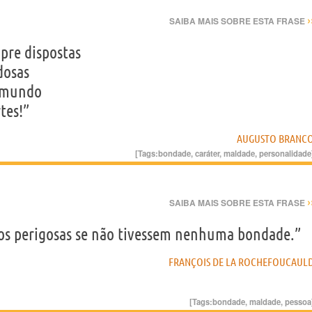
›
SAIBA MAIS SOBRE ESTA FRASE
mpre dispostas
dosas
e mundo
tes!”
AUGUSTO BRANC
[Tags:
bondade
,
caráter
,
maldade
,
personalidade
›
SAIBA MAIS SOBRE ESTA FRASE
os perigosas se não tivessem nenhuma bondade.”
FRANÇOIS DE LA ROCHEFOUCAUL
[Tags:
bondade
,
maldade
,
pessoa