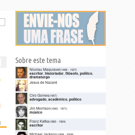
Sobre este tema
Nicolau Maquiavel
(1469
-
1527)
escritor
,
historiador
,
filósofo
,
político
,
dramaturgo
›
Jesus de Nazaré
Ciro Gomes
(1957)
advogado
,
acadêmico
,
político
E
Jim Morrison
(1943
-
1971)
músico
Franz Kafka
(1883
-
1924)
]
escritor
Michael Jackson
(1958
-
2009)