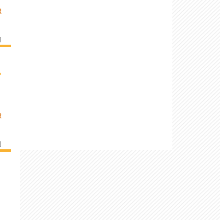
R
]
›
R
]