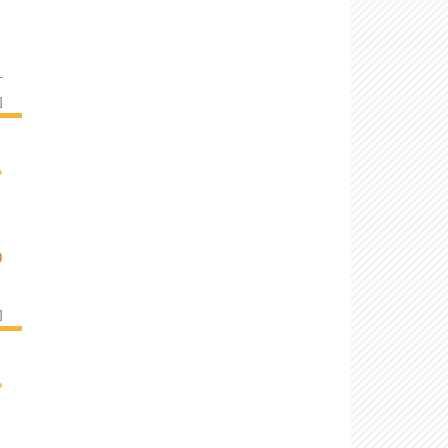
L
]
›
O
]
›