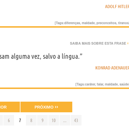
ADOLF HITLE
[Tags:
diferenças
,
maldade
,
preconceitos
,
tiranos
›
SAIBA MAIS SOBRE ESTA FRASE
sam alguma vez, salvo a língua.”
KONRAD ADENAUE
[Tags:
caráter
,
falar
,
maldade
,
saúde
››
IOR
PRÓXIMO
6
7
8
9
10
...
43