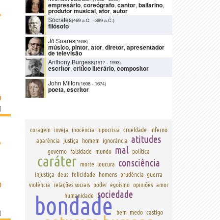
empresário
,
coreógrafo
,
cantor
,
bailarino
,
produtor musical
,
ator
,
autor
›
Sócrates
(469 a.C.
-
399 a.C.)
filósofo
Jô Soares
(1938)
músico
,
pintor
,
ator
,
diretor
,
apresentador
de televisão
Anthony Burgess
(1917
-
1993)
escritor
,
crítico literário
,
compositor
John Milton
(1608
-
1674)
poeta
,
escritor
O
]
coragem
inveja
inocência
hipocrisia
crueldade
inferno
atitudes
›
aparência
justiça
homem
ignorância
mal
governo
falsidade
mundo
política
caráter
consciência
morte
loucura
injustiça
deus
felicidade
homens
prudência
guerra
D
violência
relações sociais
poder
egoísmo
opiniões
amor
sociedade
bondade
humanidade
]
bem
medo
castigo