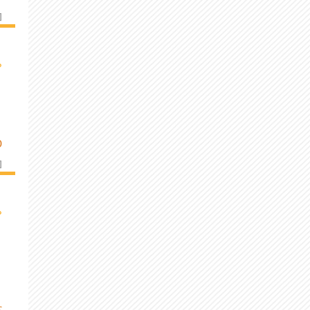
]
›
D
]
›