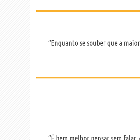
“Enquanto se souber que a maiori
“É bem melhor pensar sem falar, 