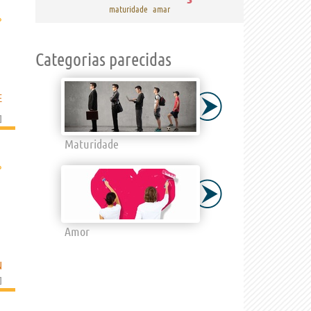
maturidade
amar
›
Categorias parecidas
E
]
Maturidade
›
Amor
N
]