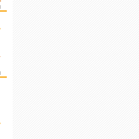
S
]
›
L
]
›