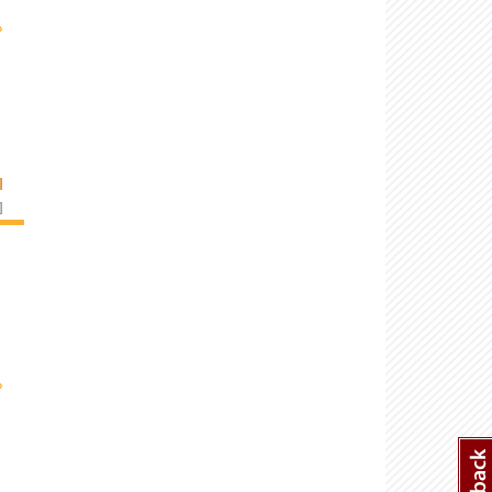
›
I
]
›