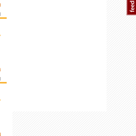
I
]
›
M
]
›
N