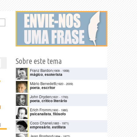
Sobre este tema
Franz Bardon
(1909
-
1958)
mágico
,
esoterista
›
Mário Benedetti
(1920
-
2009)
poeta
,
escritor
John Dryden
(1631
-
1700)
poeta
,
crítico literário
I
Erich Fromm
(1900
-
1980)
psicanalista
,
filósofo
Coco Chanel
(1883
-
1971)
]
empresário
,
estilista
Jean Rostand
(1894
-
1977)