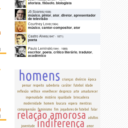
aforista
,
filósofo
,
biologista
›
Jô Soares
(1938)
músico
,
pintor
,
ator
,
diretor
,
apresentador
de televisão
Courtney Love
(1964)
músico
,
cantor-compositor
,
ator
N
Castro Alves
(1847
-
1871)
poeta
Paulo Leminski
(1944
-
1989)
]
escritor
,
poeta
,
crítico literário
,
tradutor
,
acadêmico
›
homens
crianças
divórcio
época
pensar
respeito
sabedoria
caráter
futebol
idade
reflexão
velhice
envelhecer
desprezo
arte
amadurecer
ingenuidade
mistério
igualdade
brincadeira
modernidade
homem
loucura
espera
mentiras
I
compreensão
feminismo
fim
jogadores de futebol
falar
relação amorosa
]
adultos
indiferença
juventude
amor