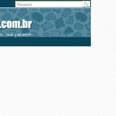
Área
do
Usuário