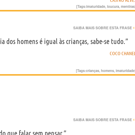
CASTRO ALVE
[Tags:
imaturidade
,
loucura
,
mentiras
›
SAIBA MAIS SOBRE ESTA FRASE
a dos homens é igual às crianças, sabe-se tudo.”
COCO CHANE
[Tags:
crianças
,
homens
,
imaturidade
›
SAIBA MAIS SOBRE ESTA FRASE
do que falar sem pensar.”