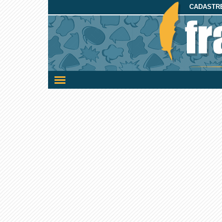
CADASTRE
Ativar/desativar
a
navegação