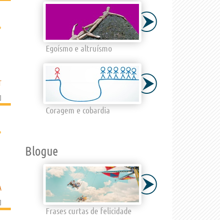
›
Egoísmo e altruísmo
T
]
Coragem e cobardia
›
Blogue
A
]
Frases curtas de felicidade