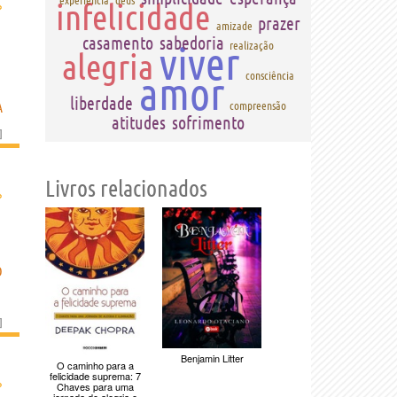
experiência
deus
›
infelicidade
prazer
amizade
casamento
sabedoria
viver
realização
alegria
amor
consciência
liberdade
A
compreensão
atitudes
sofrimento
]
Livros relacionados
›
O
]
Benjamin Litter
O caminho para a
felicidade suprema: 7
›
Chaves para uma