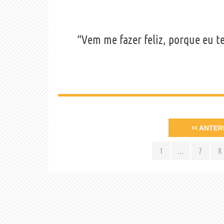
“Vem me fazer feliz, porque eu t
‹‹
ANTER
1
...
7
8