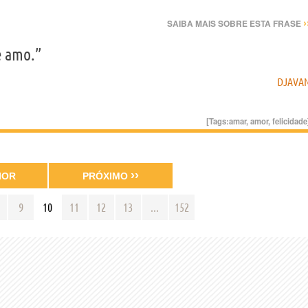
›
SAIBA MAIS SOBRE ESTA FRASE
e amo.”
DJAVA
[Tags:
amar
,
amor
,
felicidade
››
IOR
PRÓXIMO
9
10
11
12
13
...
152