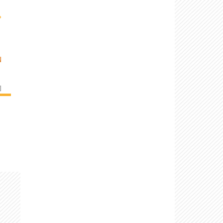
›
N
]