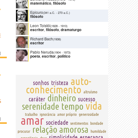
matemático
,
filósofo
›
Epicuro
(341 a.C.
-
270 a.C.)
filósofo
Leon Tolstói
(1828
-
1910)
escritor
,
filósofo
,
dramaturgo
E
Richard Bach
(1936)
escritor
Pablo Neruda
(1904
-
1973)
]
poeta
,
escritor
,
político
›
auto-
sonhos
tristeza
conhecimento
altruísmo
dinheiro
caráter
sucesso
S
vida
serenidade
tempo
trabalho
ignorância
amor próprio
generosidade
amar
]
sociedade
sentimentos
bondade
relação amorosa
procurar
humildade
simplicidade
esperança