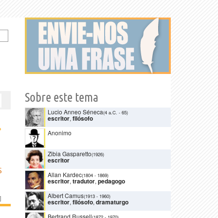
Sobre este tema
Lucio Anneo Séneca
(4 a.C.
-
65)
escritor
,
filósofo
›
Anonimo
Zibia Gasparetto
(1926)
escritor
S
Allan Kardec
(1804
-
1869)
escritor
,
tradutor
,
pedagogo
Albert Camus
(1913
-
1960)
]
escritor
,
filósofo
,
dramaturgo
Bertrand Russell
(1872
-
1970)