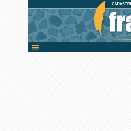
CADASTRE
Ativar/desativar
a
navegação