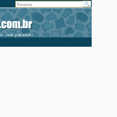
Área
do
Usuário