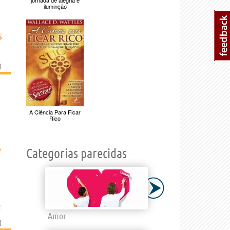
jornada de alegria e
iluminção
S
]
A Ciência Para Ficar
Rico
›
Categorias parecidas
T
Amor
]