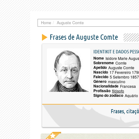
Home
Auguste Comte
Frases de Auguste Comte
IDENTIKIT E DADOS PESS
Nome
Isidore Marie Augus
Sobrenome
Comte
Apelido
Auguste Comte
Nascido
17 Fevereiro 179
Falecido
5 Setembro 1857
Gênero
masculino
Nacionalidade
Francesa
Profissão
filósofo
Signo do zodíaco
Aquário
Frases, cita