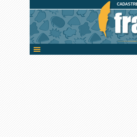
CADASTRE
Ativar/desativar
a
navegação