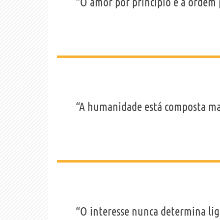
“O amor por princípio e a ordem 
“A humanidade está composta mai
“O interesse nunca determina li