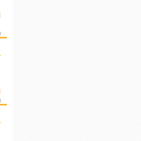
E
]
›
E
]
›