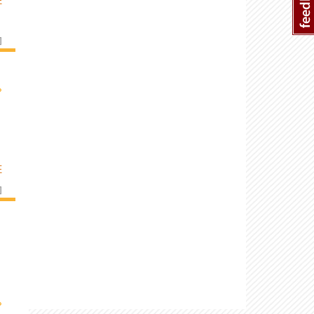
E
]
›
E
]
›