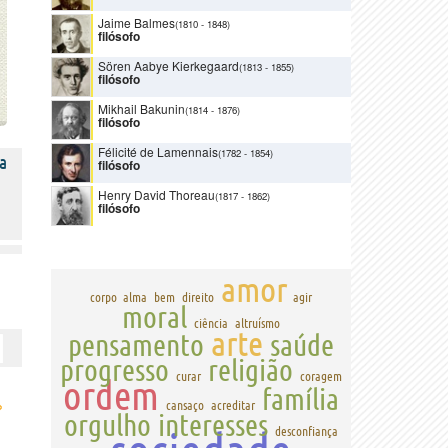
Jaime Balmes
(1810
-
1848)
filósofo
Sören Aabye Kierkegaard
(1813
-
1855)
filósofo
Mikhail Bakunin
(1814
-
1876)
filósofo
Félicité de Lamennais
(1782
-
1854)
a
filósofo
Henry David Thoreau
(1817
-
1862)
filósofo
amor
corpo
alma
bem
direito
agir
moral
ciência
altruísmo
arte
pensamento
saúde
progresso
religião
curar
coragem
ordem
família
›
cansaço
acreditar
orgulho
interesses
desconfiança