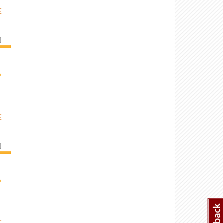
E
]
›
E
]
›