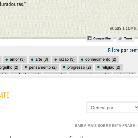
duradouras.”
AUGUSTE COMTE
Compartilhe
Tweet
Filtre por tem
amor (3)
arte (3)
razão (3)
conhecimento (2)
orgulho (2)
pensamento (2)
progresso (2)
religião (2)
 (1)
altruísmo (1)
amar (1)
arrependimento (1)
bem (1)
corpo (1)
curar (1)
desconfiança (1)
deveres (1)
MTE
›
SAIBA MAIS SOBRE ESTA FRASE