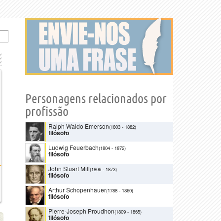
Personagens relacionados por
profissão
Ralph Waldo Emerson
(1803
-
1882)
filósofo
Ludwig Feuerbach
(1804
-
1872)
filósofo
John Stuart Mill
(1806
-
1873)
filósofo
Arthur Schopenhauer
(1788
-
1860)
filósofo
Pierre-Joseph Proudhon
(1809
-
1865)
filósofo