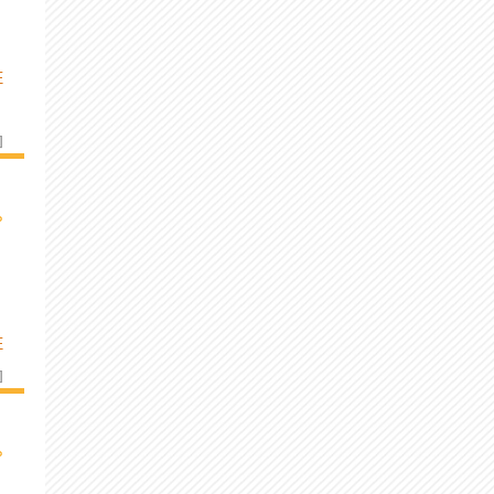
E
]
›
E
]
›