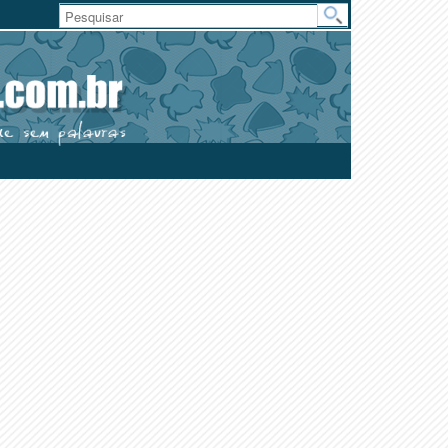
Área
do
Usuário