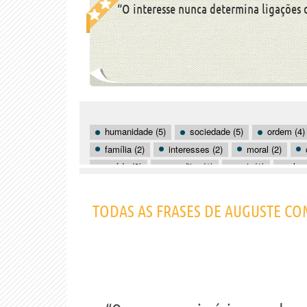
“O interesse nunca determina ligações 
humanidade (5)
sociedade (5)
ordem (4)
família (2)
interesses (2)
moral (2)
saúde (2)
acreditar (1)
agir (1)
alma
cansaço (1)
ciência (1)
coragem (1)
direito (1)
TODAS AS FRASES DE AUGUSTE CO