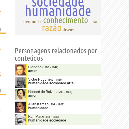
sociedade
humanidade
E
conhecimento
arrependimento
amar
razão
]
deveres
›
Personagens relacionados por
conteúdos
Stendhal
(1793
-
1842)
amor
E
Victor Hugo
(1802
-
1885)
humanidade
,
sociedade
,
arte
]
Honoré de Balzac
(1799
-
1850)
amor
Allan Kardec
(1804
-
1869)
humanidade
›
Karl Marx
(1818
-
1883)
humanidade
,
sociedade