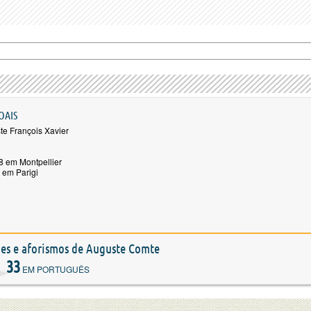
OAIS
te François Xavier
8 em Montpellier
 em Parigi
ções e aforismos de Auguste Comte
33
EM PORTUGUÊS