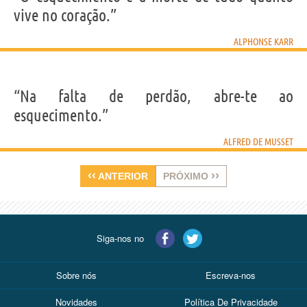
vive no coração.”
ALPHONSE KARR
“Na falta de perdão, abre-te ao
esquecimento.”
ALFRED DE MUSSET
‹‹
››
ANTERIOR
PRÓXIMO
Siga-nos no
Sobre nós
Escreva-nos
Novidades
Política De Privacidade