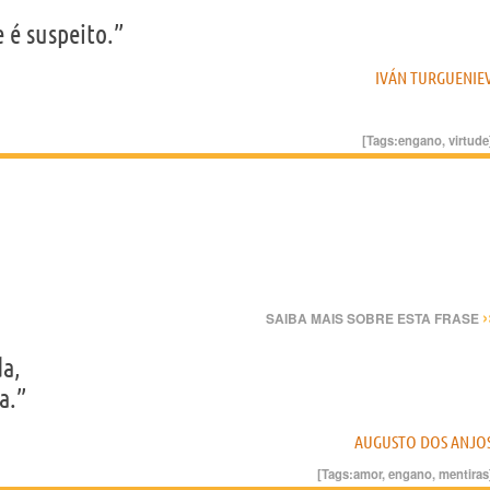
 é suspeito.”
IVÁN TURGUENIE
[Tags:
engano
,
virtude
›
SAIBA MAIS SOBRE ESTA FRASE
da,
a.”
AUGUSTO DOS ANJO
[Tags:
amor
,
engano
,
mentiras