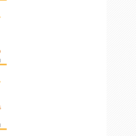
›
O
]
›
S
]