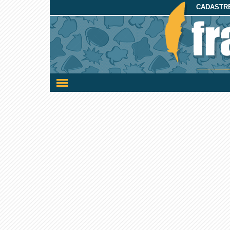
CADASTRE
Ativar/desativar
a
navegação