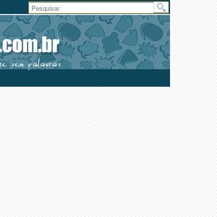
Área
do
Usuário