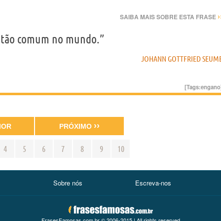
›
SAIBA MAIS SOBRE ESTA FRASE
é tão comum no mundo.”
JOHANN GOTTFRIED SEUM
[Tags:
engano
››
IOR
PRÓXIMO
4
5
6
7
8
9
10
Sobre nós
Escreva-nos
FrasesFamosas.com.br © 2006-2015 | All rights reserved