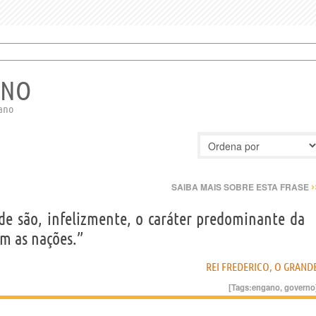
ANO
gano
›
SAIBA MAIS SOBRE ESTA FRASE
ade são, infelizmente, o caráter predominante da
m as nações.”
REI FREDERICO, O GRAND
[Tags:
engano
,
governo