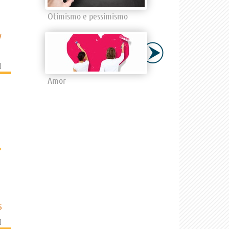
Otimismo e pessimismo
V
]
Amor
›
S
]