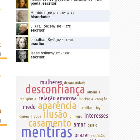
poeta
,
escritor
›
Heródoto
(484 a.C.
-
425 a.C.)
historiador
J.R.R. Tolkien
(1892
-
1973)
escritor
Jonathan Swift
(1667
-
1745)
escritor
E
Isaac Asimov
(1920
-
1992)
]
escritor
›
mulheres
desonestidade
desconfiança
ausência
relação amorosa
inteligência
inocência
coração
aparência
medo
acreditar
fingir
ilusão
N
interesses
homens
fraude
dinheiro
casamento
]
amar
mentiras
desejo
prazer
confusão