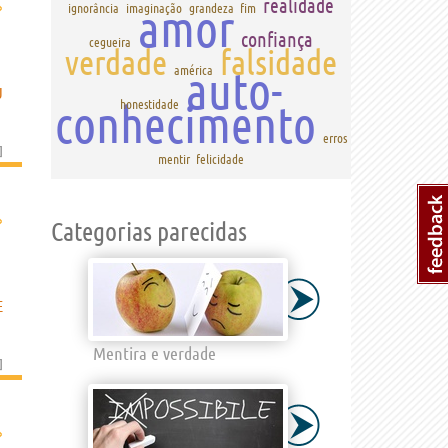
realidade
›
amor
ignorância
imaginação
grandeza
fim
confiança
cegueira
verdade
falsidade
auto-
américa
U
conhecimento
honestidade
erros
]
mentir
felicidade
›
Categorias parecidas
E
Mentira e verdade
]
›