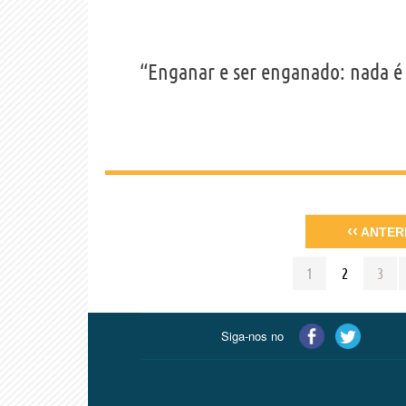
“Enganar e ser enganado: nada 
‹‹
ANTER
1
2
3
Siga-nos no