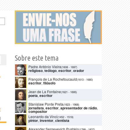
Sobre este tema
Padre António Vieira
(1608
-
1697)
religioso
,
teólogo
,
escritor
,
orador
›
François de La Rochefoucauld
(1613
-
1680)
escritor
,
filósofo
Jean de La Fontaine
(1621
-
1695)
poeta
,
escritor
Stanislaw Ponte Preta
(1923
-
1968)
jornalista
,
escritor
,
apresentador de rádio
,
E
compositor
Leonardo da Vinci
(1452
-
1519)
]
pintor
,
inventor
,
cientista
Alexander Sergeyevich Pushkin
(1799
-
1837)