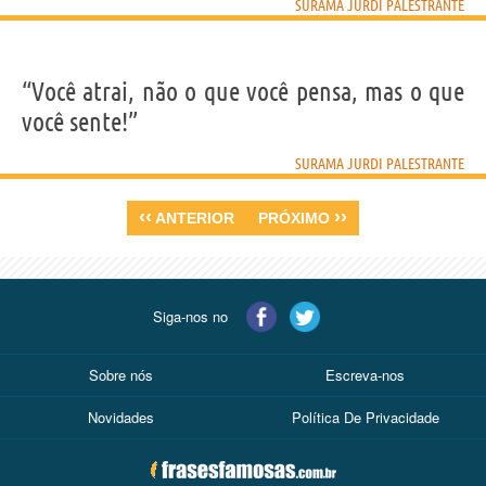
SURAMA JURDI PALESTRANTE
“Você atrai, não o que você pensa, mas o que
você sente!”
SURAMA JURDI PALESTRANTE
‹‹
››
ANTERIOR
PRÓXIMO
Siga-nos no
Sobre nós
Escreva-nos
Novidades
Política De Privacidade