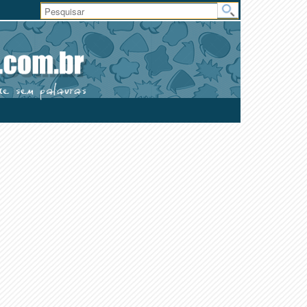
Área
do
Usuário