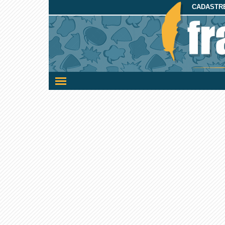
CADASTRE
Ativar/desativar
a
navegação