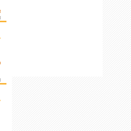
R
]
›
D
]
›