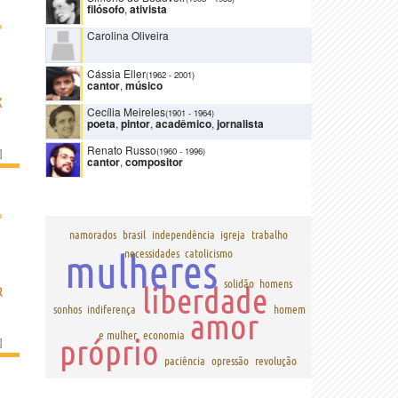
filósofo
,
ativista
›
Carolina Oliveira
Cássia Eller
(1962
-
2001)
cantor
,
músico
X
Cecília Meireles
(1901
-
1964)
poeta
,
pintor
,
acadêmico
,
jornalista
Renato Russo
(1960
-
1996)
]
cantor
,
compositor
›
namorados
brasil
independência
igreja
trabalho
mulheres
necessidades
catolicismo
solidão
homens
liberdade
R
sonhos
indiferença
homem
amor
e mulher
economia
próprio
]
paciência
opressão
revolução