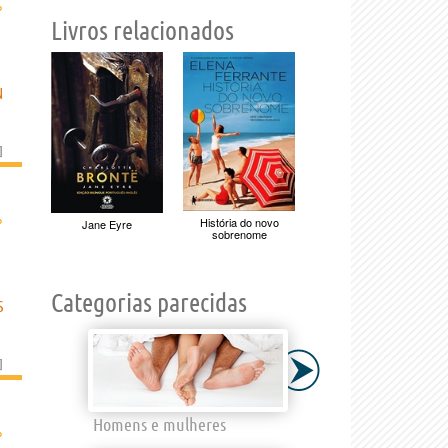
›
Livros relacionados
N
]
›
História do novo
Jane Eyre
sobrenome
Categorias parecidas
S
]
Homens e mulheres
›