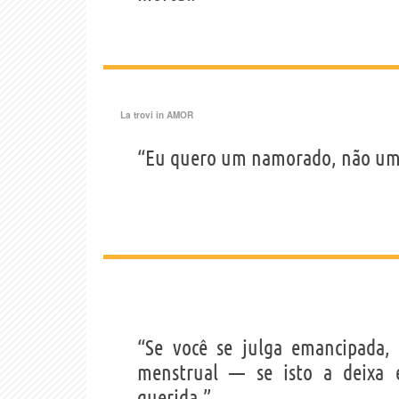
La trovi in
AMOR
“Eu quero um namorado, não um
“Se você se julga emancipada,
menstrual — se isto a deixa 
querida.”