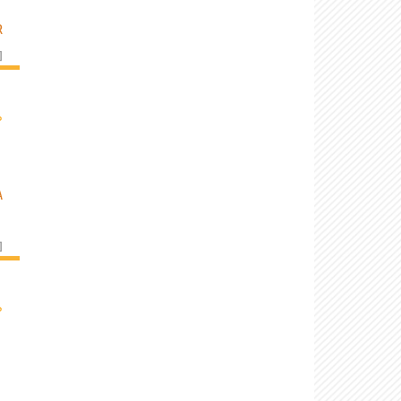
R
]
›
A
]
›