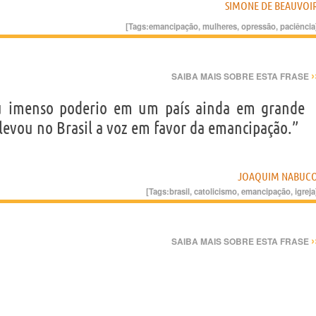
SIMONE DE BEAUVOI
[Tags:
emancipação
,
mulheres
,
opressão
,
paciência
›
SAIBA MAIS SOBRE ESTA FRASE
seu imenso poderio em um país ainda em grande
elevou no Brasil a voz em favor da emancipação.”
JOAQUIM NABUC
[Tags:
brasil
,
catolicismo
,
emancipação
,
igreja
›
SAIBA MAIS SOBRE ESTA FRASE