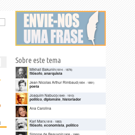
Sobre este tema
Mikhail Bakunin
(1814
-
1876)
filósofo
,
anarquista
›
Jean Nicolas Arthur Rimbaud
(1854
-
1891)
poeta
Joaquim Nabuco
(1849
-
1910)
político
,
diplomáte
,
historiador
O
Ana Carolina
Karl Marx
(1818
-
1883)
]
filósofo
,
economista
,
político
Simone de Beauvoir
(1908
-
1986)