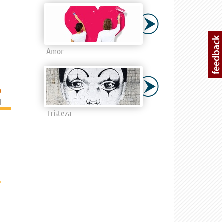
Amor
D
]
Tristeza
›