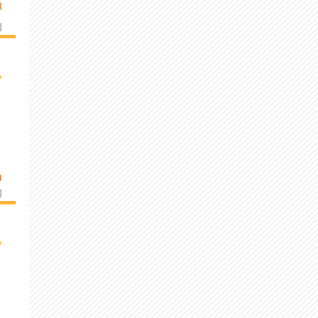
R
]
›
O
]
›