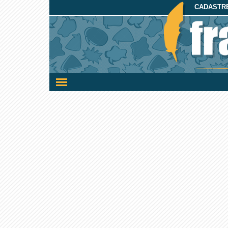
CADASTRE
Ativar/desativar
a
navegação