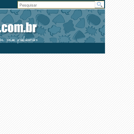
Área
do
Usuário