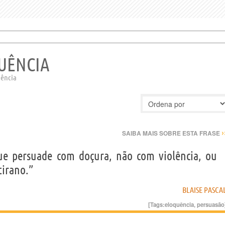
QUÊNCIA
uência
›
SAIBA MAIS SOBRE ESTA FRASE
que persuade com doçura, não com violência, ou
tirano.”
BLAISE PASCA
[Tags:
eloquência
,
persuasão