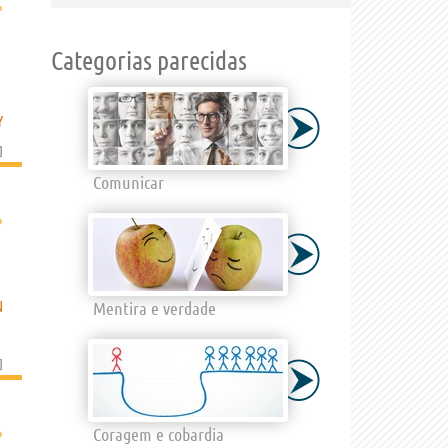
›
Categorias parecidas
Y
]
Comunicar
›
N
Mentira e verdade
]
›
Coragem e cobardia