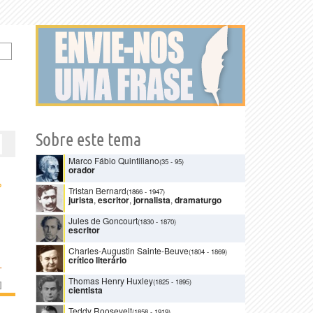
Sobre este tema
Marco Fábio Quintiliano
(35
-
95)
orador
›
Tristan Bernard
(1866
-
1947)
jurista
,
escritor
,
jornalista
,
dramaturgo
Jules de Goncourt
(1830
-
1870)
escritor
Charles-Augustin Sainte-Beuve
(1804
-
1869)
crítico literário
L
Thomas Henry Huxley
(1825
-
1895)
]
cientista
Teddy Roosevelt
(1858
-
1919)