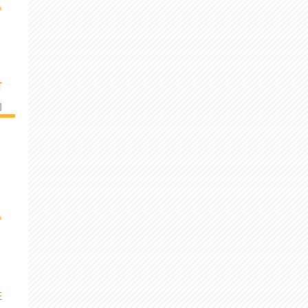
›
T
]
›
E