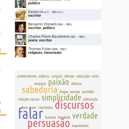
político
›
Esopo
(700 a.C.
-
600 a.C.)
escritor
Benjamin Disraeli
(1804
-
1881)
escritor
,
político
E
Charles Pierre Baudelaire
(1821
-
1867)
poeta
,
escritor
Thomas Fuller
(1608
-
1661)
]
religioso
,
historiador
›
conhecimento
audácia
coração
ofensas
educação
cores
paixão
simpatia
silêncio
sabedoria
língua
sucesso
gratidão
simplicidade
relações sociais
admiração
discursos
O
falar
bom senso
charlatães
]
verdade
fantasia
bondade
persuasão
argumentos