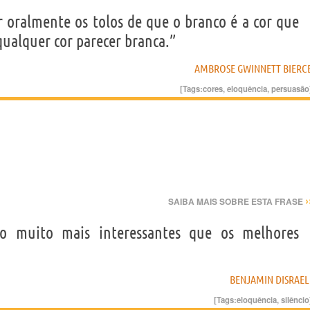
r oralmente os tolos de que o branco é a cor que
 qualquer cor parecer branca.”
AMBROSE GWINNETT BIERC
[Tags:
cores
,
eloquência
,
persuasão
›
SAIBA MAIS SOBRE ESTA FRASE
ão muito mais interessantes que os melhores
BENJAMIN DISRAEL
[Tags:
eloquência
,
silêncio