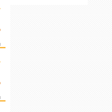
›
O
]
›
O
]