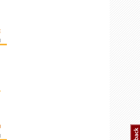
E
]
›
I
]