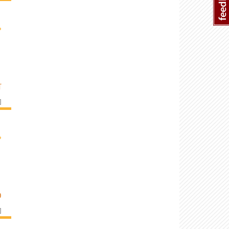
›
T
]
›
O
]