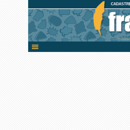
CADASTRE
Ativar/desativar
a
navegação