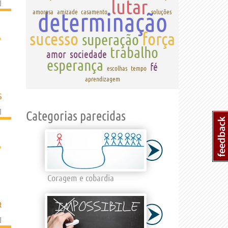
lutar
]
determinação
amorosa
amizade
casamento
soluções
sucesso
força
superação
›
trabalho
amor
sociedade
esperança
fé
escolhas
tempo
aprendizagem
S
]
Categorias parecidas
›
Coragem e cobardia
R
]