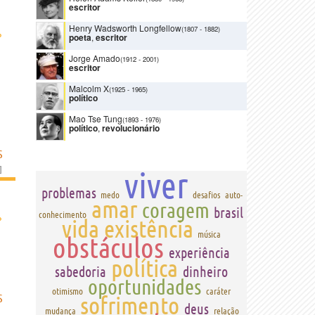
escritor
Henry Wadsworth Longfellow
(1807
-
1882)
›
poeta
,
escritor
Jorge Amado
(1912
-
2001)
escritor
Malcolm X
(1925
-
1965)
político
Mao Tse Tung
(1893
-
1976)
político
,
revolucionário
S
]
viver
problemas
medo
desafios
auto-
amar
coragem
brasil
›
conhecimento
vida
existência
música
obstáculos
experiência
política
sabedoria
dinheiro
oportunidades
otimismo
caráter
sofrimento
S
deus
mudança
relação