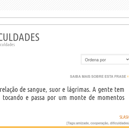
ICULDADES
iculdades
›
SAIBA MAIS SOBRE ESTA FRASE
elação de sangue, suor e lágrimas. A gente tem
á tocando e passa por um monte de momentos
SLAS
[Tags:
amizade
,
cooperação
,
dificuldades