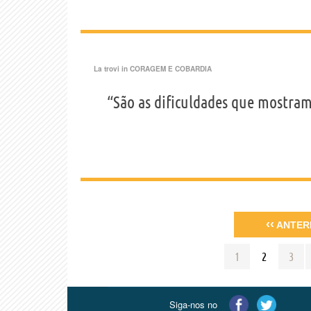
La trovi in
CORAGEM E COBARDIA
“São as dificuldades que mostra
‹‹
ANTER
1
2
3
Siga-nos no