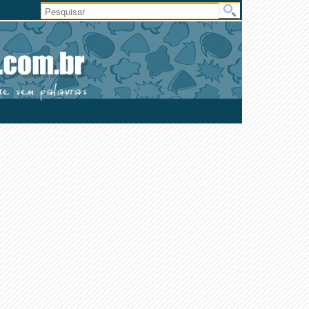
Área
do
Usuário