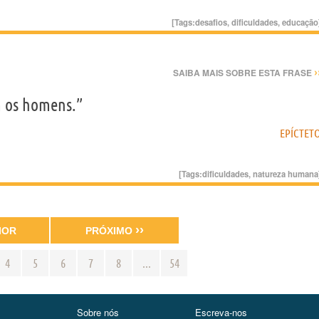
[Tags:
desafios
,
dificuldades
,
educação
›
SAIBA MAIS SOBRE ESTA FRASE
m os homens.”
EPÍCTET
[Tags:
dificuldades
,
natureza humana
››
IOR
PRÓXIMO
4
5
6
7
8
...
54
Sobre nós
Escreva-nos