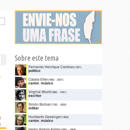
Sobre este tema
Fernando Henrique Cardoso
(1931)
político
›
Cássia Eller
(1962
-
2001)
cantor
,
músico
Virginia Woolf
(1882
-
1941)
escritor
Simón Bolívar
(1783
-
1830)
militar
Humberto Gessinger
(1963)
H
cantor
,
músico
]
Helen Adams Keller
(1880
-
1968)