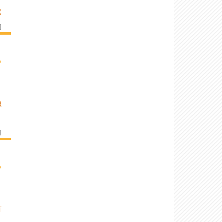
X
]
›
R
]
›
T