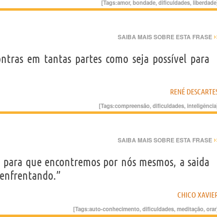
[Tags:
amor
,
bondade
,
dificuldades
,
liberdade
›
SAIBA MAIS SOBRE ESTA FRASE
ontras em tantas partes como seja possível para
RENÉ DESCARTE
[Tags:
compreensão
,
dificuldades
,
inteligência
›
SAIBA MAIS SOBRE ESTA FRASE
a para que encontremos por nós mesmos, a saida
 enfrentando.”
CHICO XAVIE
[Tags:
auto-conhecimento
,
dificuldades
,
meditação
,
orar