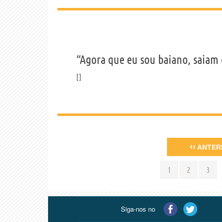
“Agora que eu sou baiano, saiam 
‹‹
ANTER
1
2
3
Siga-nos no