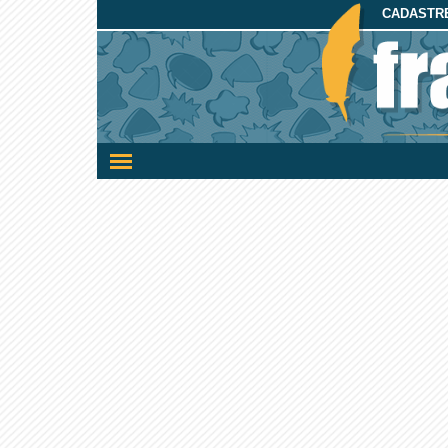
CADASTRE
Ativar/desativar
a
navegação