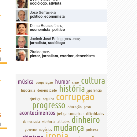
sociólogo
,
ativista
José Serra
(1942)
›
político
,
economista
Dilma Rousseff
(1947)
economista
,
político
Joelmir José Beting
(1936
-
2012)
jornalista
,
sociólogo
S
Ziraldo
(1932)
pintor
,
jornalista
,
escritor
,
desenhista
]
cultura
›
música
humor
cooperação
crise
história
hipocrisia
desigualdade
aparência
corrupção
injustiça
orgulho
progresso
educação
povo
acontecimentos
justiça
comunicar
dificuldades
S
dinheiro
democracia
violência
atitudes
]
mudança
governo
negócios
pobreza
ironia