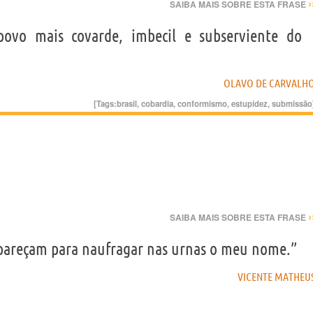
›
SAIBA MAIS SOBRE ESTA FRASE
 povo mais covarde, imbecil e subserviente do
OLAVO DE CARVALH
[Tags:
brasil
,
cobardia
,
conformismo
,
estupidez
,
submissão
›
SAIBA MAIS SOBRE ESTA FRASE
pareçam para naufragar nas urnas o meu nome.”
VICENTE MATHEU