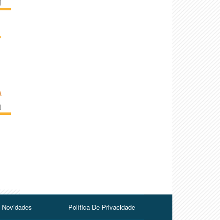
]
›
A
]
Novidades
Política De Privacidade