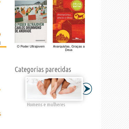
›
O
]
O Poder Ultrajovem
Anarquistas, Graças a
Deus
Categorias parecidas
›
Homens e mulheres
S