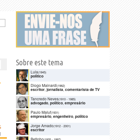
Sobre este tema
Lula
(1945)
político
›
Diogo Mainardi
(1962)
escritor
,
jornalista
,
comentarista de TV
Tancredo Neves
(1910
-
1985)
advogado
,
político
,
empresário
Paulo Maluf
(1931)
empresário
,
engenheiro
,
político
Jorge Amado
(1912
-
2001)
S
escritor
]
Betinho
(1935
-
1997)