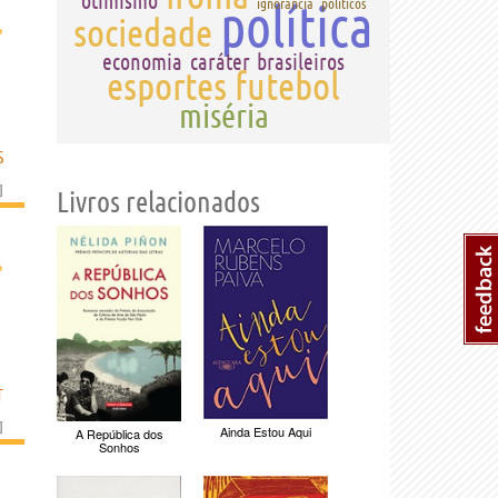
otimismo
política
ignorância
políticos
sociedade
›
economia
caráter
brasileiros
esportes
futebol
miséria
S
]
Livros relacionados
›
T
]
Ainda Estou Aqui
A República dos
Sonhos