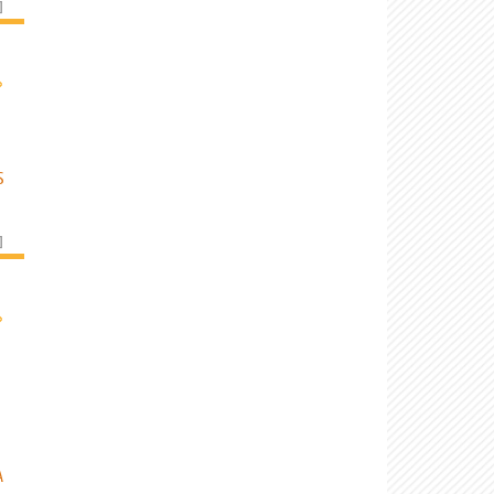
]
›
S
]
›
A