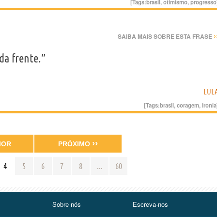
[Tags:
brasil
,
otimismo
,
progresso
›
SAIBA MAIS SOBRE ESTA FRASE
da frente.”
LUL
[Tags:
brasil
,
coragem
,
ironia
››
IOR
PRÓXIMO
4
5
6
7
8
...
60
Sobre nós
Escreva-nos