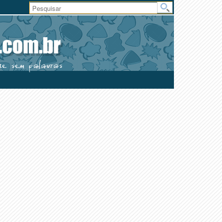
Área
do
Usuário