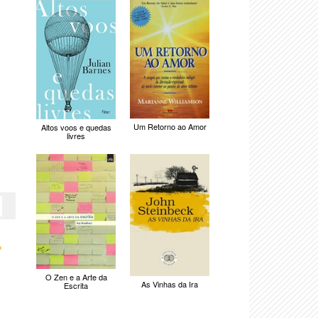
Um Retorno ao Amor
Altos voos e quedas
livres
›
O Zen e a Arte da
As Vinhas da Ira
Escrita