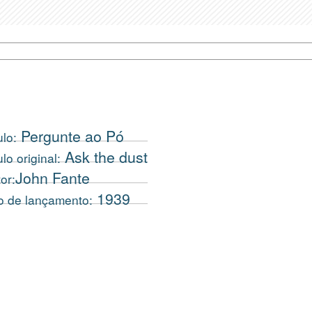
Pergunte ao Pó
ulo:
Ask the dust
ulo original:
John Fante
or:
1939
o de lançamento: