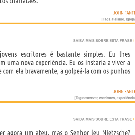
tos charlatães.”
JOHN FANT
[Tags:
ateísmo
,
igreja
›
SAIBA MAIS SOBRE ESTA FRASE
ovens escritores é bastante simples. Eu lhes
m uma nova experiência. Eu os instaria a viver a
se com ela bravamente, a golpeá-la com os punhos
JOHN FANT
[Tags:
escrever
,
escritores
,
experiência
›
SAIBA MAIS SOBRE ESTA FRASE
er agora um ateu, mas o Senhor leu Nietzsche?