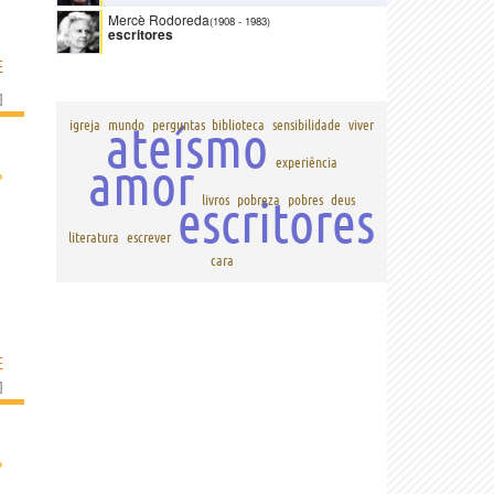
Mercè Rodoreda
(1908
-
1983)
escritores
E
]
ateísmo
igreja
mundo
perguntas
biblioteca
sensibilidade
viver
amor
experiência
›
escritores
livros
pobreza
pobres
deus
literatura
escrever
cara
E
]
›