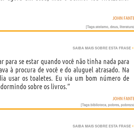
JOHN FANT
[Tags:
ateísmo
,
deus
,
literatura
›
SAIBA MAIS SOBRE ESTA FRASE
r para se estar quando você não tinha nada para
ava à procura de você e do aluguel atrasado. Na
odia usar os toaletes. Eu via um bom número de
 dormindo sobre os livros.”
JOHN FANT
[Tags:
biblioteca
,
pobres
,
pobreza
›
SAIBA MAIS SOBRE ESTA FRASE