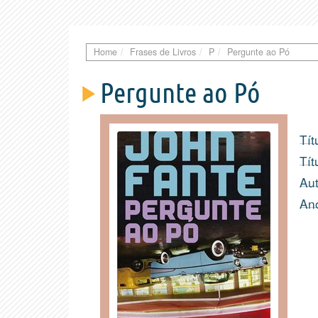
Home
Frases de Livros
P
Pergunte ao Pó
Pergunte ao Pó
Tít
Tít
Aut
An