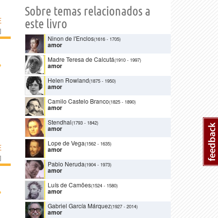
Sobre temas relacionados a
E
este livro
]
Ninon de l'Enclos
(1616
-
1705)
amor
Madre Teresa de Calcutá
(1910
-
1997)
›
amor
Helen Rowland
(1875
-
1950)
amor
Camilo Castelo Branco
(1825
-
1890)
amor
Stendhal
(1793
-
1842)
amor
Lope de Vega
(1562
-
1635)
E
amor
]
Pablo Neruda
(1904
-
1973)
amor
Luís de Camões
(1524
-
1580)
›
amor
Gabriel García Márquez
(1927
-
2014)
amor