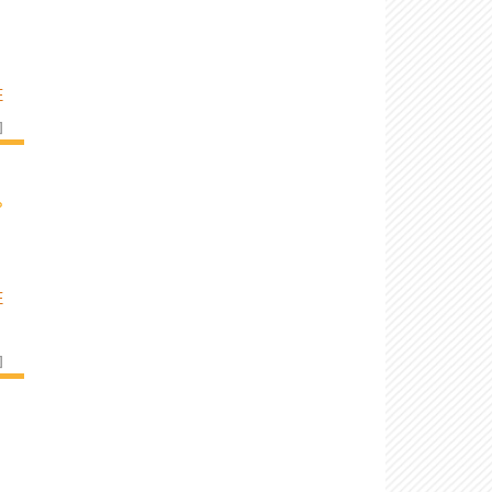
E
]
›
E
]