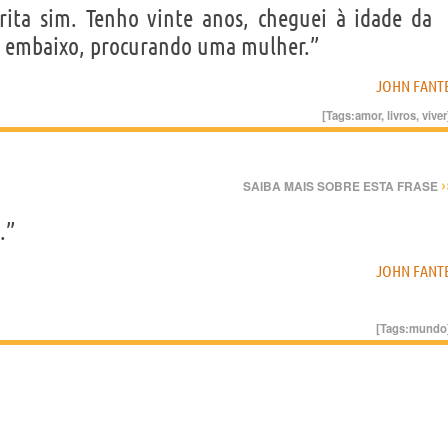
rita sim. Tenho vinte anos, cheguei à idade da
lá embaixo, procurando uma mulher.”
JOHN FANT
[Tags:
amor
,
livros
,
viver
›
SAIBA MAIS SOBRE ESTA FRASE
.”
JOHN FANT
[Tags:
mundo