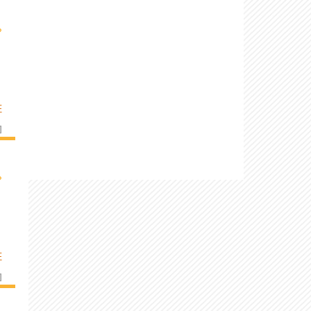
›
E
]
›
E
]