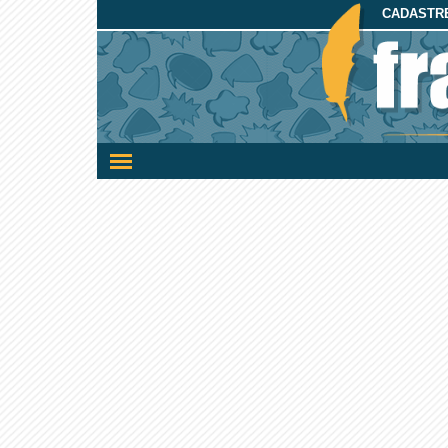
CADASTRE
Ativar/desativar
a
navegação