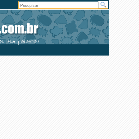
Área
do
Usuário