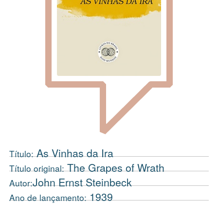
As Vinhas da Ira
Título:
The Grapes of Wrath
Título original:
John Ernst Steinbeck
Autor:
1939
Ano de lançamento: