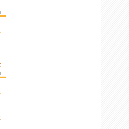
]
›
E
]
›
E