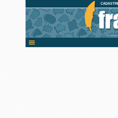
CADASTRE
Ativar/desativar
a
navegação