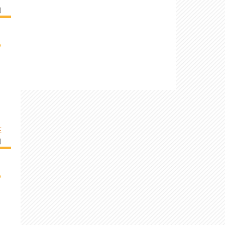
]
›
E
]
›