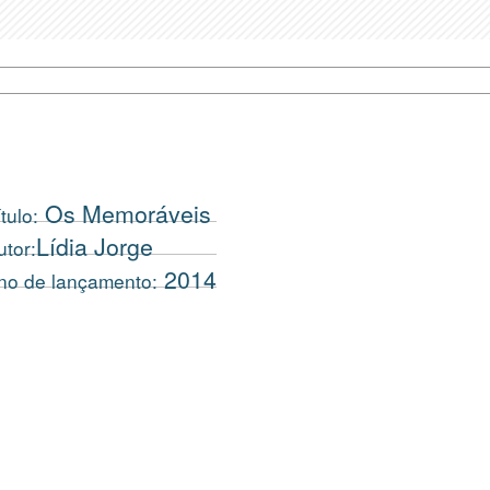
Os Memoráveis
tulo:
Lídia Jorge
utor:
2014
no de lançamento: