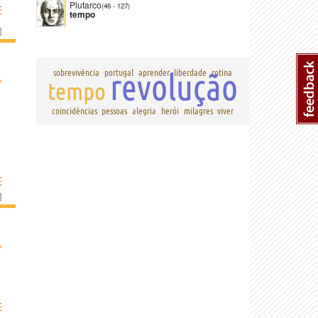
Plutarco
(46
-
127)
E
tempo
]
revolução
sobrevivência
portugal
aprender
liberdade
rotina
›
tempo
coincidências
pessoas
alegria
herói
milagres
viver
E
]
›
E