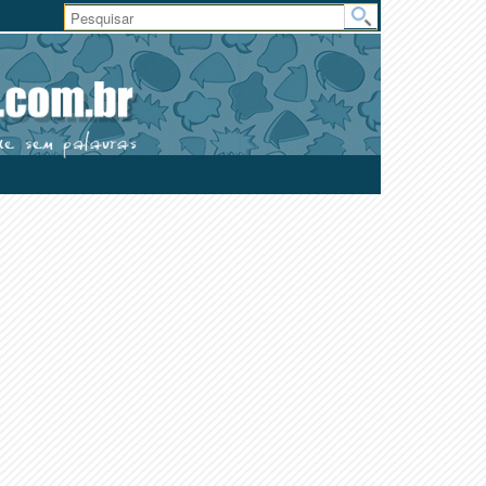
Área
do
Usuário