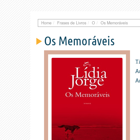
Home
Frases de Livros
O
Os Memoráveis
Os Memoráveis
Tí
A
A