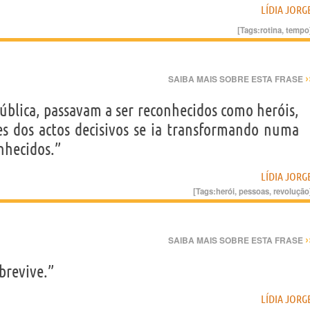
LÍDIA JORG
[Tags:
rotina
,
tempo
›
SAIBA MAIS SOBRE ESTA FRASE
ública, passavam a ser reconhecidos como heróis,
es dos actos decisivos se ia transformando numa
nhecidos.”
LÍDIA JORG
[Tags:
herói
,
pessoas
,
revolução
›
SAIBA MAIS SOBRE ESTA FRASE
obrevive.”
LÍDIA JORG