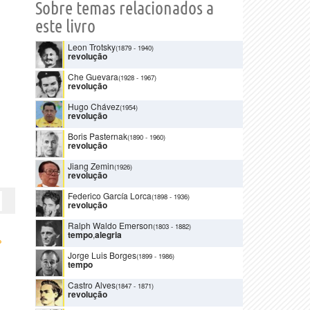
Sobre temas relacionados a
este livro
Leon Trotsky
(1879
-
1940)
revolução
Che Guevara
(1928
-
1967)
revolução
Hugo Chávez
(1954)
revolução
Boris Pasternak
(1890
-
1960)
revolução
Jiang Zemin
(1926)
revolução
Federico García Lorca
(1898
-
1936)
revolução
Ralph Waldo Emerson
(1803
-
1882)
tempo
,
alegria
›
Jorge Luis Borges
(1899
-
1986)
tempo
Castro Alves
(1847
-
1871)
revolução