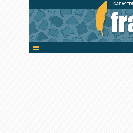
CADASTRE
Ativar/desativar
a
navegação