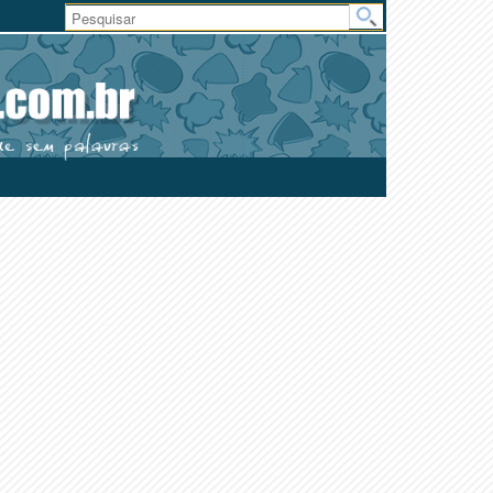
Área
do
Usuário