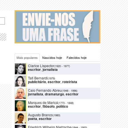
Mais populares
Nascidos hoje
Falecidos hoje
Clarice Lispector
(1920
-
1977)
escritor
,
jornalista
Tati Bernardi
(1979)
publicitário
,
escritor
,
roteirista
Caio Fernando Abreu
(1948
-
1996)
jornalista
,
dramaturgo
,
escritor
Marques de Maricá
(1773
-
1848)
escritor
,
filósofo
,
político
Augusto Branco
(1980)
poeta
,
escritor
Friedrich Wilhelm Nietzsche
(1844
-
1900)