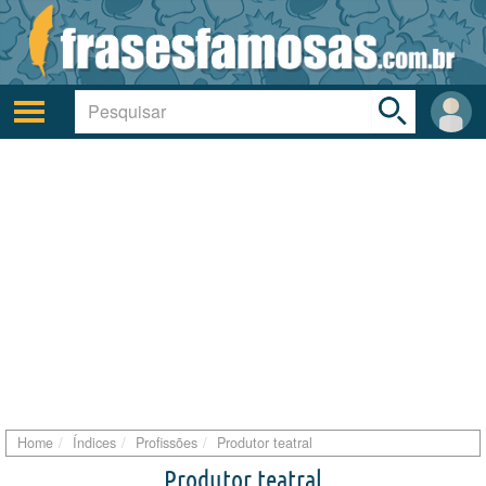
Toggle
search
bar
Ativar/desativar
Área
a
do
navegação
Usuá
Home
Índices
Profissões
Produtor teatral
Produtor teatral