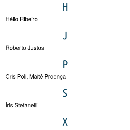
H
Hélio Ribeiro
J
Roberto Justos
P
Cris Poli
,
Maitê Proença
S
Íris Stefanelli
X