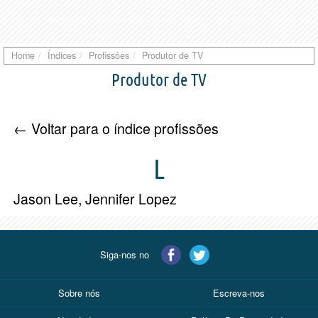
Home
Índices
Profissões
Produtor de TV
Produtor de TV
← Voltar para o índice profissões
L
Jason Lee
,
Jennifer Lopez
Siga-nos no
Sobre nós
Escreva-nos