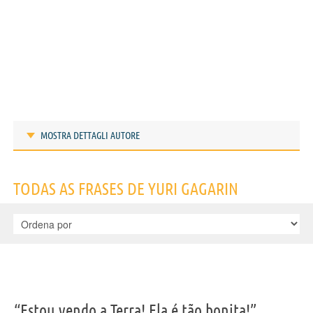
MOSTRA DETTAGLI AUTORE
Frases de Yuri Gagarin
TODAS AS FRASES DE YURI GAGARIN
IDENTIKIT E DADOS PESSOAIS
“Estou vendo a Terra! Ela é tão bonita!”