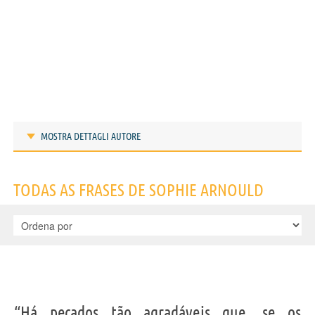
MOSTRA DETTAGLI AUTORE
Frases de Sophie Arnould
TODAS AS FRASES DE SOPHIE ARNOULD
IDENTIKIT E DADOS PESSOAIS
“Há pecados tão agradáveis que, se os