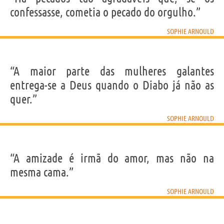
Nome
Sophie
confessasse, cometia o pecado do orgulho.”
Sobrenome
Arnould
Nascido
1740
Falecido
1802
SOPHIE ARNOULD
Gênero
feminino
Nacionalidade
Francesa
Profissão
ator
,
cantor lírico
“A maior parte das mulheres galantes
Frases, citações e aforismos de Sophie Arnould
entrega-se a Deus quando o Diabo já não as
9
EM PORTUGUÊS
quer.”
SOPHIE ARNOULD
Personagens relacionados por
PROFISSÃO
CONTEÚDOS
“A amizade é irmã do amor, mas não na
mesma cama.”
SOPHIE ARNOULD