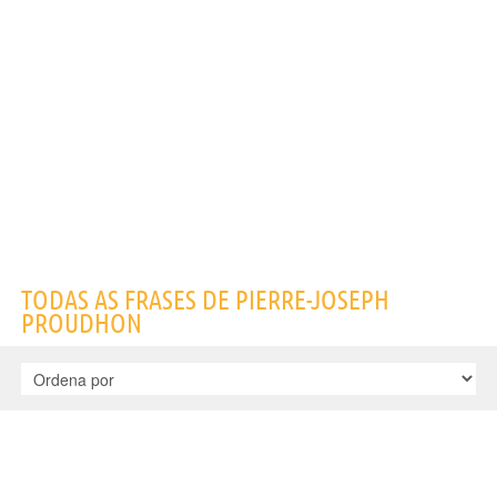
Nome
Pierre-Joseph
Sobrenome
Proudhon
Nascido
15 Janeiro 1809 em Besançon, Doubs
Falecido
19 Janeiro 1865 em Parigi
Gênero
masculino
Nacionalidade
Francesa
Profissão
filósofo
,
anarquista
Signo do zodíaco
Capricórnio
Frases, citações e aforismos de Pierre-Joseph Proudhon
11
EM PORTUGUÊS
Personagens relacionados por
PROFISSÃO
CONTEÚDOS
TODAS AS FRASES DE PIERRE-JOSEPH
PROUDHON