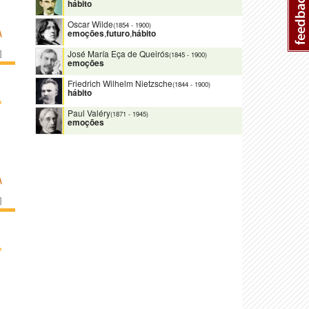
hábito
Oscar Wilde
(1854
-
1900)
emoções
,
futuro
,
hábito
A
José María Eça de Queirós
]
(1845
-
1900)
emoções
Friedrich Wilhelm Nietzsche
(1844
-
1900)
hábito
›
Paul Valéry
(1871
-
1945)
emoções
A
]
›