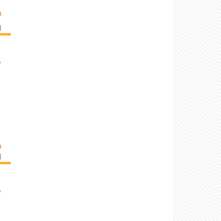
A
]
›
A
]
›