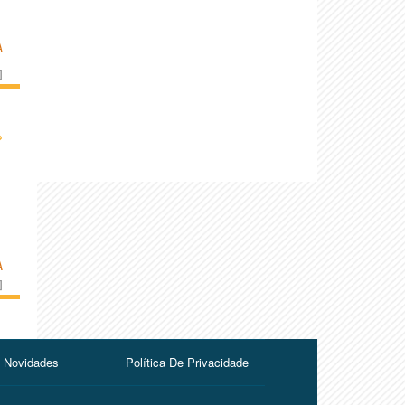
A
]
›
A
]
Novidades
Política De Privacidade