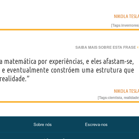
NIKOLA TESL
[Tags:
inventores
›
SAIBA MAIS SOBRE ESTA FRASE
a matemática por experiências, e eles afastam-se,
, e eventualmente constróem uma estrutura que
realidade.”
NIKOLA TESL
[Tags:
cientista
,
realidade
Sobre nós
Escreva-nos