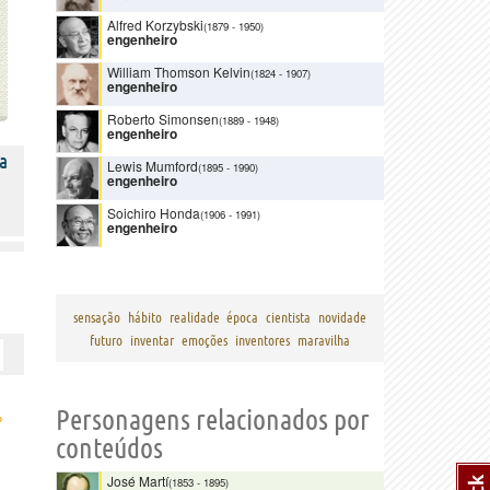
Alfred Korzybski
(1879
-
1950)
engenheiro
William Thomson Kelvin
(1824
-
1907)
engenheiro
Roberto Simonsen
(1889
-
1948)
engenheiro
a
Lewis Mumford
(1895
-
1990)
engenheiro
Soichiro Honda
(1906
-
1991)
engenheiro
sensação
hábito
realidade
época
cientista
novidade
futuro
inventar
emoções
inventores
maravilha
Personagens relacionados por
›
conteúdos
José Martí
(1853
-
1895)