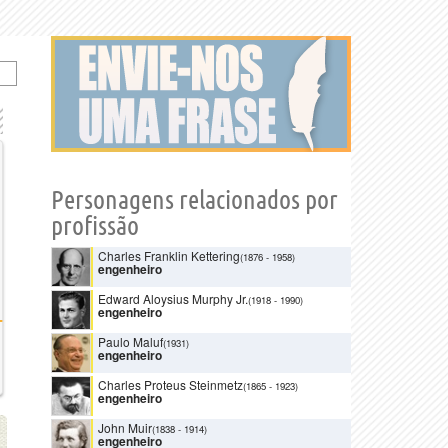
Personagens relacionados por
profissão
Charles Franklin Kettering
(1876
-
1958)
engenheiro
Edward Aloysius Murphy Jr.
(1918
-
1990)
engenheiro
Paulo Maluf
(1931)
engenheiro
Charles Proteus Steinmetz
(1865
-
1923)
engenheiro
John Muir
(1838
-
1914)
engenheiro