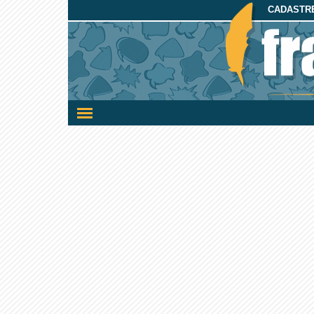
CADASTRE
Ativar/desativar
a
navegação