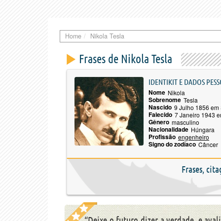
Home
Nikola Tesla
Frases de Nikola Tesla
IDENTIKIT E DADOS PESS
Nome
Nikola
Sobrenome
Tesla
Nascido
9 Julho 1856 em 
Falecido
7 Janeiro 1943 
Gênero
masculino
Nacionalidade
Húngara
Profissão
engenheiro
Signo do zodíaco
Câncer
Frases, cit
“Deixe o futuro dizer a verdade, e ava