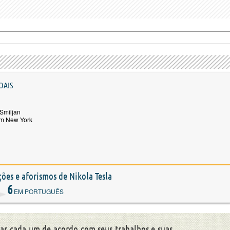
OAIS
Smiljan
em New York
ações e aforismos de Nikola Tesla
6
EM PORTUGUÊS
liar cada um de acordo com seus trabalhos e suas