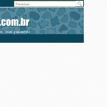
Área
do
Usuário