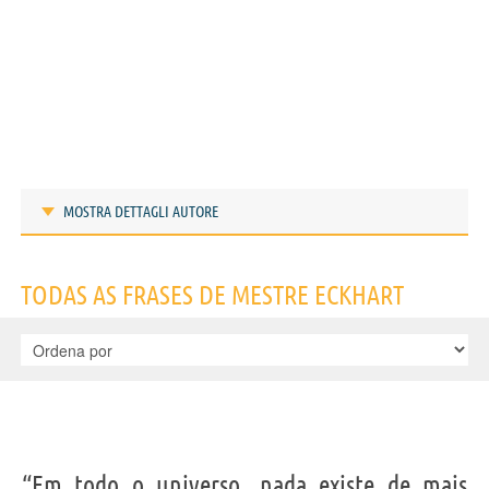
MOSTRA DETTAGLI AUTORE
Frases de Mestre Eckhart
TODAS AS FRASES DE MESTRE ECKHART
IDENTIKIT E DADOS PESSOAIS
“Em todo o universo, nada existe de mais