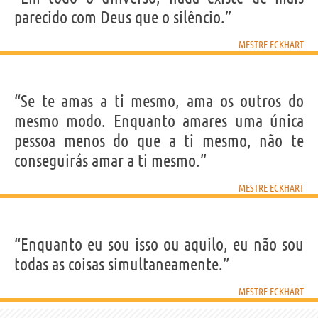
Nome
Eckhart
parecido com Deus que o silêncio.”
Sobrenome
von Hochheim
Apelido
Mestre Eckhart
Nascido
24 Março 1260 em Hochheim, Turingia
MESTRE ECKHART
Falecido
19 Setembro 1327 em Avignone
Gênero
masculino
Nacionalidade
Alemã
Profissão
religioso
,
teólogo
Signo do zodíaco
Áries
“Se te amas a ti mesmo, ama os outros do
mesmo modo. Enquanto amares uma única
Frases, citações e aforismos de Mestre Eckhart
pessoa menos do que a ti mesmo, não te
3
EM PORTUGUÊS
conseguirás amar a ti mesmo.”
MESTRE ECKHART
Personagens relacionados por
PROFISSÃO
CONTEÚDOS
“Enquanto eu sou isso ou aquilo, eu não sou
todas as coisas simultaneamente.”
MESTRE ECKHART