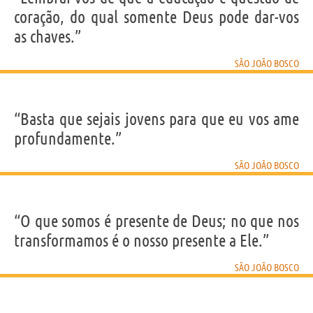
Nome
Giovanni Melchiorre
coração, do qual somente Deus pode dar-vos
Sobrenome
Bosco
Apelido
João Bosco
as chaves.”
Título
São
Nascido
16 Agosto 1815 em Castelnuovo d’Asti, AT
Falecido
31 Janeiro 1888 em Torino
SÃO JOÃO BOSCO
Gênero
masculino
Nacionalidade
Italiana
Profissão
religioso
Signo do zodíaco
Leão
“Basta que sejais jovens para que eu vos ame
profundamente.”
Frases, citações e aforismos de São João Bosco
12
EM PORTUGUÊS
SÃO JOÃO BOSCO
Personagens relacionados por
PROFISSÃO
CONTEÚDOS
“O que somos é presente de Deus; no que nos
transformamos é o nosso presente a Ele.”
SÃO JOÃO BOSCO