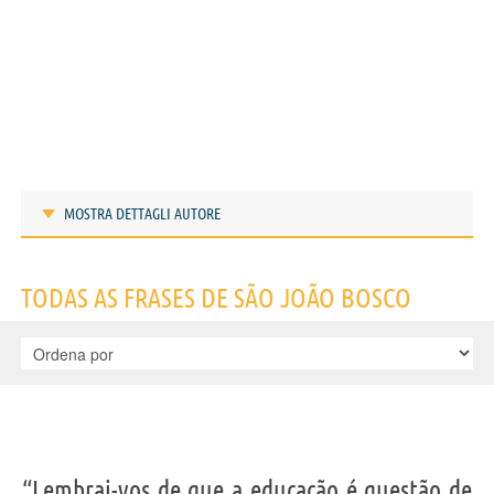
MOSTRA DETTAGLI AUTORE
Frases de São João Bosco
TODAS AS FRASES DE SÃO JOÃO BOSCO
IDENTIKIT E DADOS PESSOAIS
“Lembrai-vos de que a educação é questão de