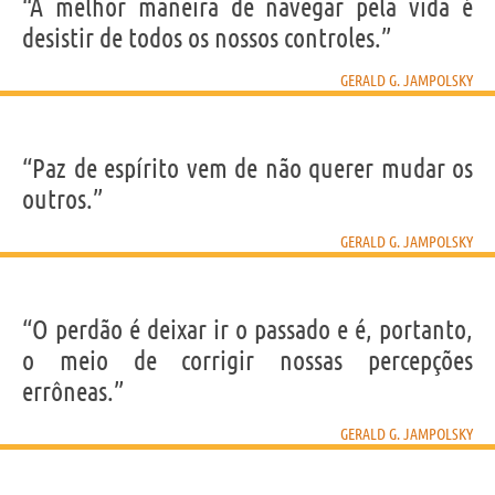
IDENTIKIT E DADOS PESSOAIS
“A melhor maneira de navegar pela vida é
Nome
Gerald G.
desistir de todos os nossos controles.”
Sobrenome
Jampolsky
Gênero
masculino
Nacionalidade
Americana
GERALD G. JAMPOLSKY
Profissão
psiquiatra
,
escritor
Frases, citações e aforismos de Gerald G. Jampolsky
“Paz de espírito vem de não querer mudar os
6
EM PORTUGUÊS
outros.”
GERALD G. JAMPOLSKY
Personagens relacionados por
PROFISSÃO
CONTEÚDOS
“O perdão é deixar ir o passado e é, portanto,
o meio de corrigir nossas percepções
errôneas.”
GERALD G. JAMPOLSKY