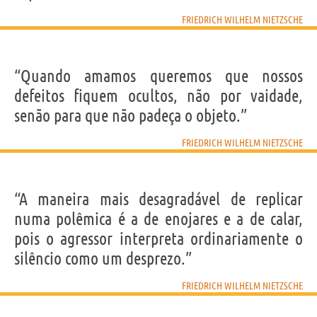
FRIEDRICH WILHELM NIETZSCHE
“Eu adoro queijo.”
FRIEDRICH WILHELM NIETZSCHE
Compartilhe
Tweet
“Quando amamos queremos que nossos
defeitos fiquem ocultos, não por vaidade,
Personagens relacionados por
PROFISSÃO
CONTEÚDOS
senão para que não padeça o objeto.”
FRIEDRICH WILHELM NIETZSCHE
“A maneira mais desagradável de replicar
numa polêmica é a de enojares e a de calar,
pois o agressor interpreta ordinariamente o
silêncio como um desprezo.”
FRIEDRICH WILHELM NIETZSCHE