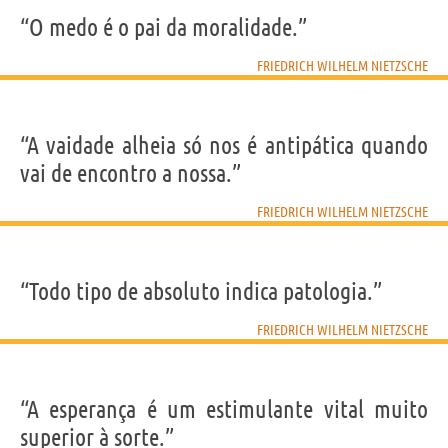
IDENTIKIT E DADOS PESSOAIS
Nome
“O medo é o pai da moralidade.”
Friedrich Wilhelm
Sobrenome
Nietzsche
Nascido
15 Outubro 1844 em Röcken
Falecido
FRIEDRICH WILHELM NIETZSCHE
25 Agosto 1900 em Weimar
Gênero
masculino
Nacionalidade
Alemã
Profissão
escritor
,
filósofo
Signo do zodíaco
Libra
“A vaidade alheia só nos é antipática quando
LIVROS DE FRIEDRICH WILHELM NIETZSCHE
vai de encontro a nossa.”
FRIEDRICH WILHELM NIETZSCHE
“Todo tipo de absoluto indica patologia.”
Assim falava...
FRIEDRICH WILHELM NIETZSCHE
Frases, citações e aforismos de Friedrich Wilhelm
Nietzsche
“A esperança é um estimulante vital muito
445
EM PORTUGUÊS
superior à sorte.”