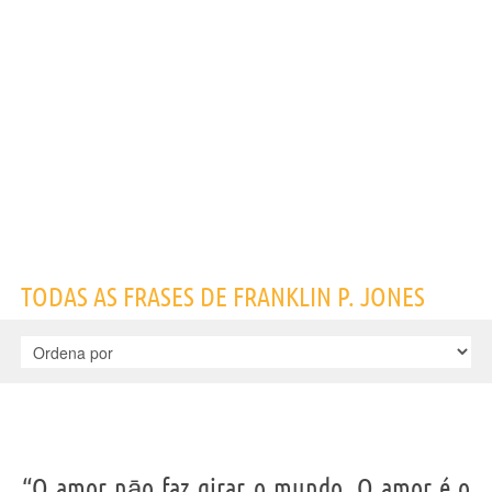
Nome
Franklin P.
Sobrenome
Jones
Nascido
1887
Falecido
1929
Gênero
masculino
Nacionalidade
Americana
Profissão
jornalista
Frases, citações e aforismos de Franklin P. Jones
1
EM PORTUGUÊS
“O amor nāo faz girar o mundo. O amor é o que faz
TODAS AS FRASES DE FRANKLIN P. JONES
que o trajeto valha a pena.”
FRANKLIN P. JONES
Compartilhe
Tweet
Personagens relacionados por
PROFISSÃO
CONTEÚDOS
“O amor nāo faz girar o mundo. O amor é o