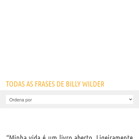
Nome
Billy
Sobrenome
Wilder
Nascido
22 Junho 1906 em Sucha, Galicia
Falecido
27 Março 2002 em Beverly Hills
Gênero
masculino
Nacionalidade
Americana
Profissão
roteirista
,
jornalista
Signo do zodíaco
Câncer
Frases, citações e aforismos de Billy Wilder
3
EM PORTUGUÊS
“Lembra que és tão bom como o que de melhor
TODAS AS FRASES DE BILLY WILDER
tiveres feito na vida.”
BILLY WILDER
Compartilhe
Tweet
Personagens relacionados por
PROFISSÃO
CONTEÚDOS
“Minha vida é um livro aberto. Ligeiramente