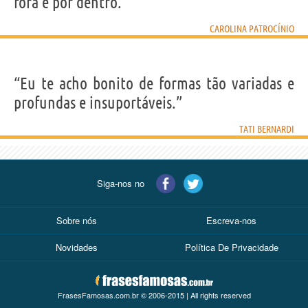
fora e por dentro.”
CAROLINA PATROCÍNIO
“Eu te acho bonito de formas tão variadas e
profundas e insuportáveis.”
TATI BERNARDI
Siga-nos no
Sobre nós
Escreva-nos
Novidades
Política De Privacidade
FrasesFamosas.com.br © 2006-2015 | All rights reserved