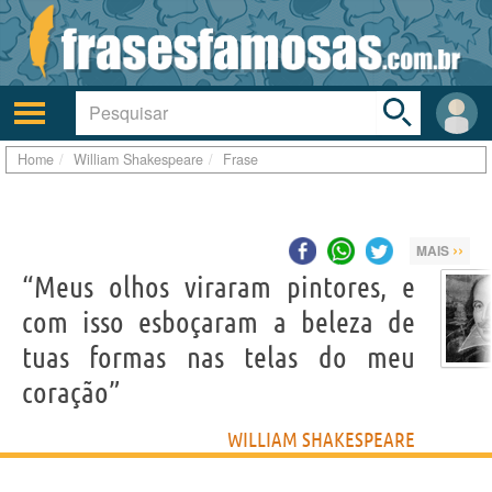
Toggle
search
bar
Ativar/desativar
Área
a
do
navegação
Usuá
Home
William Shakespeare
Frase
››
MAIS
“Meus olhos viraram pintores, e
com isso esboçaram a beleza de
tuas formas nas telas do meu
coração”
WILLIAM SHAKESPEARE