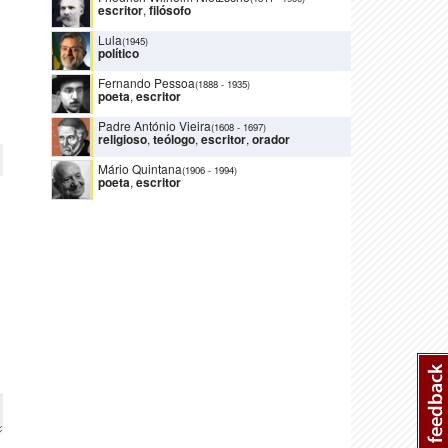
escritor
,
filósofo
Lula
(1945)
político
Fernando Pessoa
(1888
-
1935)
poeta
,
escritor
Padre António Vieira
(1608
-
1697)
religioso
,
teólogo
,
escritor
,
orador
Mário Quintana
(1906
-
1994)
poeta
,
escritor