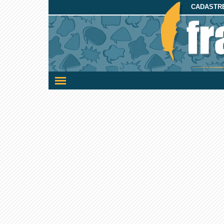
CADASTRE
Ativar/desativar
a
navegação