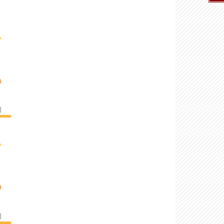
›
A
]
›
O
]