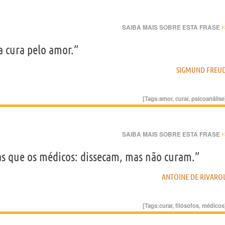
›
SAIBA MAIS SOBRE ESTA FRASE
a cura pelo amor.”
SIGMUND FREU
[Tags:
amor
,
curar
,
psicoanálise
›
SAIBA MAIS SOBRE ESTA FRASE
as que os médicos: dissecam, mas não curam.”
ANTOINE DE RIVARO
[Tags:
curar
,
filósofos
,
médicos