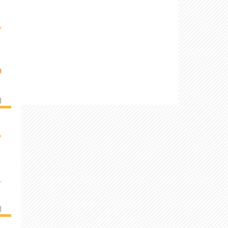
›
D
]
›
L
]