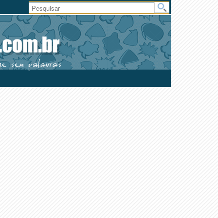
Área
do
Usuário