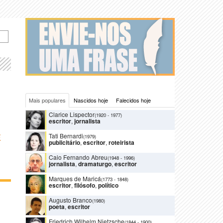
Mais populares
Nascidos hoje
Falecidos hoje
Clarice Lispector
(1920
-
1977)
escritor
,
jornalista
Tati Bernardi
E
(1979)
publicitário
,
escritor
,
roteirista
Caio Fernando Abreu
(1948
-
1996)
jornalista
,
dramaturgo
,
escritor
Marques de Maricá
(1773
-
1848)
escritor
,
filósofo
,
político
Augusto Branco
(1980)
poeta
,
escritor
Friedrich Wilhelm Nietzsche
(1844
-
1900)