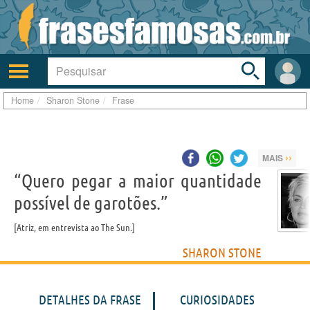
Toggle
search
bar
Ativar/desativar
Área
a
do
navegação
Usuá
Home
Sharon Stone
Frase
››
MAIS
“Quero pegar a maior quantidade
possível de garotões.”
Atriz, em entrevista ao The Sun.
SHARON STONE
DETALHES DA FRASE
CURIOSIDADES