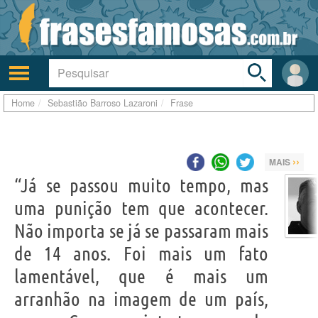
Toggle
search
bar
Ativar/desativar
Área
a
do
navegação
Usuá
Home
Sebastião Barroso Lazaroni
Frase
››
MAIS
“Já se passou muito tempo, mas
uma punição tem que acontecer.
Não importa se já se passaram mais
de 14 anos. Foi mais um fato
lamentável, que é mais um
arranhão na imagem de um país,