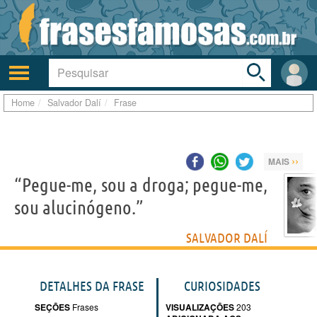
Toggle
search
bar
Ativar/desativar
Área
a
do
navegação
Usuá
Home
Salvador Dalí
Frase
››
MAIS
“Pegue-me, sou a droga; pegue-me,
sou alucinógeno.”
SALVADOR DALÍ
DETALHES DA FRASE
CURIOSIDADES
SEÇÕES
Frases
VISUALIZAÇÕES
203