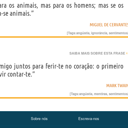
para os animais, mas para os homens; mas se os
-se animais.”
MIGUEL DE CERVANTE
[Tags:
angústia
,
ignorância
,
sentimentos
›
SAIBA MAIS SOBRE ESTA FRASE
migo juntos para ferir-te no coração: o primeiro
vir contar-te.”
MARK TWAI
[Tags:
angústia
,
mentiras
,
sentimentos
Sobre nós
Escreva-nos