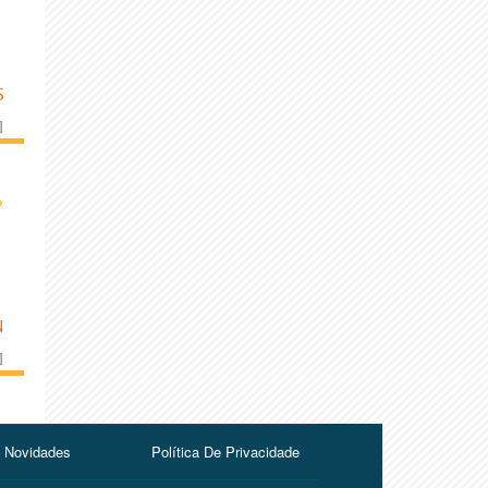
S
]
›
N
]
Novidades
Política De Privacidade