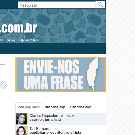
Área
do
Usuário
Mais populares
Nascidos hoje
Falecidos hoje
Clarice Lispector
(1920
-
1977)
escritor
,
jornalista
Tati Bernardi
(1979)
publicitário
,
escritor
,
roteirista