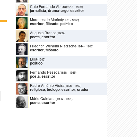
O
Caio Fernando Abreu
(1948
-
1996)
jornalista
,
dramaturgo
,
escritor
Marques de Maricá
(1773
-
1848)
escritor
,
filósofo
,
político
Augusto Branco
(1980)
poeta
,
escritor
Friedrich Wilhelm Nietzsche
(1844
-
1900)
escritor
,
filósofo
Lula
(1945)
político
Fernando Pessoa
(1888
-
1935)
poeta
,
escritor
Padre António Vieira
(1608
-
1697)
religioso
,
teólogo
,
escritor
,
orador
Mário Quintana
(1906
-
1994)
poeta
,
escritor