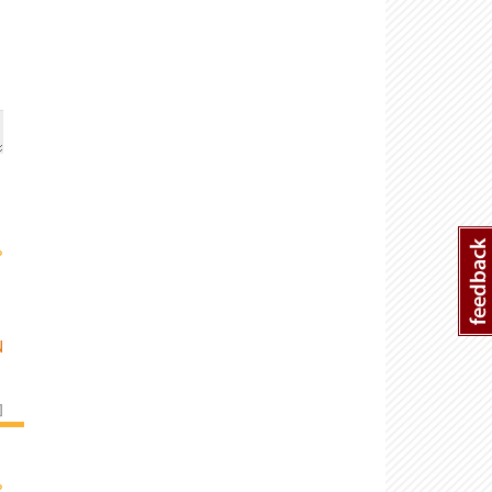
›
N
]
›