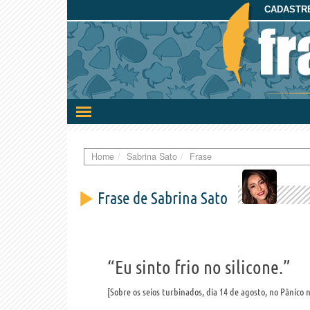
CADASTRE
Ativar/desativar
a
navegação
Home
Sabrina Sato
Frase
Frase de Sabrina Sato
“Eu sinto frio no silicone.”
Sobre os seios turbinados, dia 14 de agosto, no Pânico 