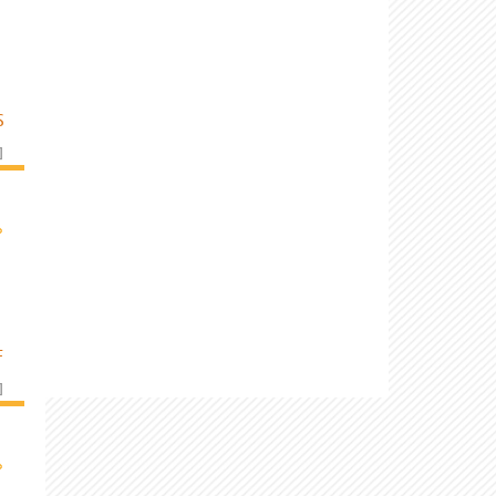
S
]
›
F
]
›