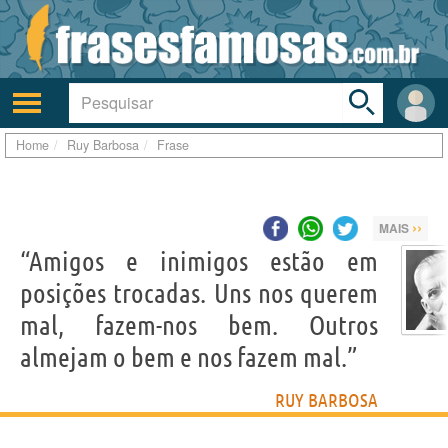
Toggle
search
bar
Ativar/desativar
Área
a
do
navegação
Usuá
Home
Ruy Barbosa
Frase
››
MAIS
“Amigos e inimigos estão em
posições trocadas. Uns nos querem
mal, fazem-nos bem. Outros
almejam o bem e nos fazem mal.”
RUY BARBOSA