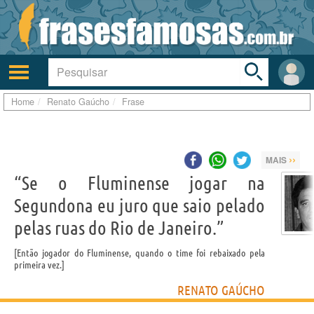
Toggle
search
bar
Ativar/desativar
Área
a
do
navegação
Usuá
Home
Renato Gaúcho
Frase
››
MAIS
“Se o Fluminense jogar na
Segundona eu juro que saio pelado
pelas ruas do Rio de Janeiro.”
Então jogador do Fluminense, quando o time foi rebaixado pela
primeira vez.
RENATO GAÚCHO