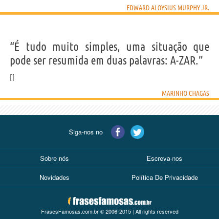
EDWARD ALOYSIUS MURPHY JR.
“É tudo muito simples, uma situação que
pode ser resumida em duas palavras: A-ZAR.”
MARINHO CHAGAS
Siga-nos no
Sobre nós
Escreva-nos
Novidades
Política De Privacidade
FrasesFamosas.com.br © 2006-2015 | All rights reserved