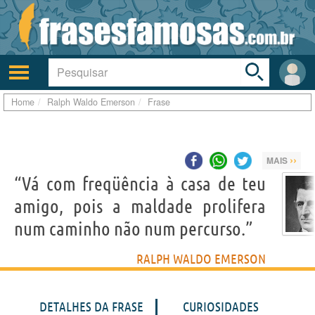
Toggle
search
bar
Ativar/desativar
Área
a
do
navegação
Usuá
Home
Ralph Waldo Emerson
Frase
››
MAIS
“Vá com freqüência à casa de teu
amigo, pois a maldade prolifera
num caminho não num percurso.”
RALPH WALDO EMERSON
DETALHES DA FRASE
CURIOSIDADES