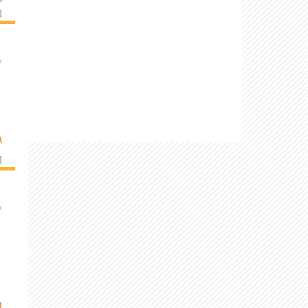
]
›
A
]
›
I