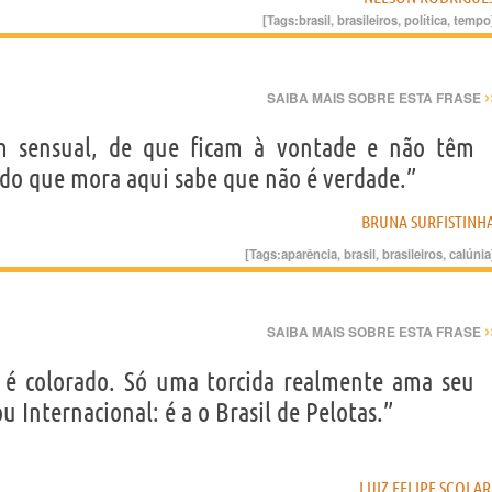
[Tags:
brasil
,
brasileiros
,
política
,
tempo
›
SAIBA MAIS SOBRE ESTA FRASE
em sensual, de que ficam à vontade e não têm
do que mora aqui sabe que não é verdade.”
BRUNA SURFISTINH
[Tags:
aparência
,
brasil
,
brasileiros
,
calúnia
›
SAIBA MAIS SOBRE ESTA FRASE
 é colorado. Só uma torcida realmente ama seu
 Internacional: é a o Brasil de Pelotas.”
LUIZ FELIPE SCOLAR