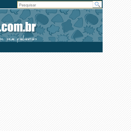
Área
do
Usuário