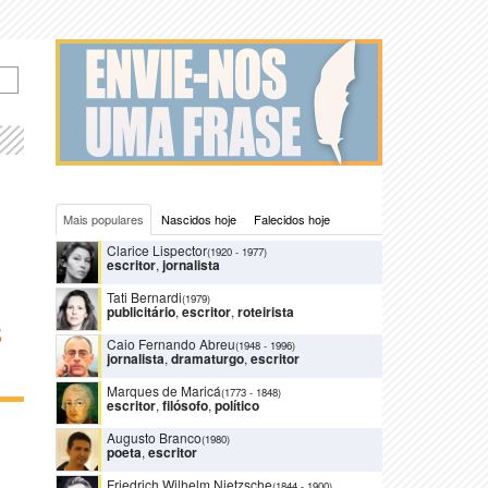
Mais populares
Nascidos hoje
Falecidos hoje
Clarice Lispector
(1920
-
1977)
escritor
,
jornalista
Tati Bernardi
(1979)
publicitário
,
escritor
,
roteirista
S
Caio Fernando Abreu
(1948
-
1996)
jornalista
,
dramaturgo
,
escritor
Marques de Maricá
(1773
-
1848)
escritor
,
filósofo
,
político
Augusto Branco
(1980)
poeta
,
escritor
Friedrich Wilhelm Nietzsche
(1844
-
1900)