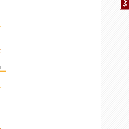
›
E
]
›
S