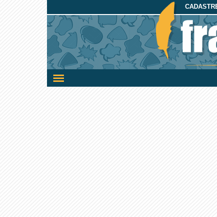
CADASTRE
Ativar/desativar
a
navegação