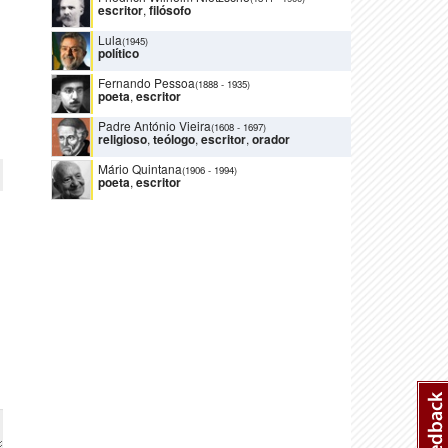
escritor
,
filósofo
Lula
(1945)
político
Fernando Pessoa
(1888
-
1935)
poeta
,
escritor
Padre António Vieira
(1608
-
1697)
religioso
,
teólogo
,
escritor
,
orador
Mário Quintana
(1906
-
1994)
poeta
,
escritor