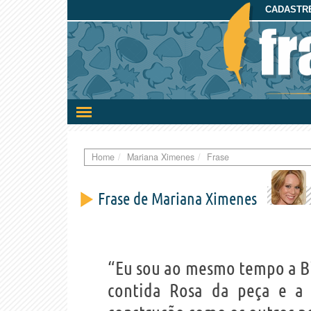
CADASTRE
Ativar/desativar
a
navegação
Home
Mariana Ximenes
Frase
Frase de Mariana Ximenes
“Eu sou ao mesmo tempo a Bi
contida Rosa da peça e a