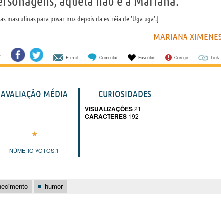
ersonagens, aquela não é a Mariana.”
stas masculinas para posar nua depois da estréia de 'Uga uga'.
MARIANA XIMENE
E-mail
Comentar
Favoritos
Corrige
Link
AVALIAÇÃO MÉDIA
CURIOSIDADES
VISUALIZAÇÕES
21
CARACTERES
192
NÚMERO VOTOS:
1
hecimento
humor