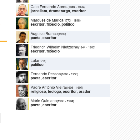
Caio Fernando Abreu
(1948
-
1996)
jornalista
,
dramaturgo
,
escritor
Marques de Maricá
(1773
-
1848)
S
escritor
,
filósofo
,
político
Augusto Branco
(1980)
poeta
,
escritor
Friedrich Wilhelm Nietzsche
(1844
-
1900)
escritor
,
filósofo
Lula
(1945)
político
Fernando Pessoa
(1888
-
1935)
poeta
,
escritor
Padre António Vieira
(1608
-
1697)
religioso
,
teólogo
,
escritor
,
orador
Mário Quintana
(1906
-
1994)
poeta
,
escritor