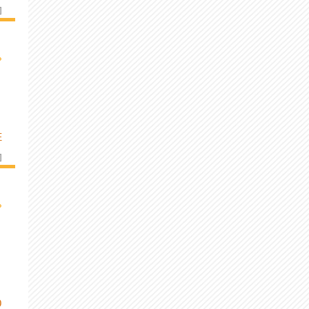
]
›
E
]
›
O