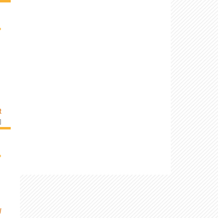
›
R
]
›
W