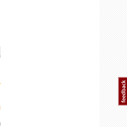
›
E
]