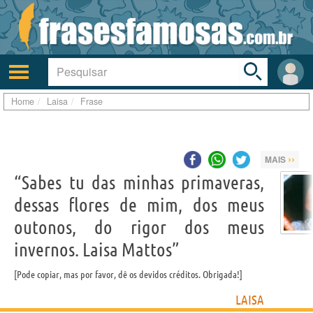
Toggle
search
bar
Ativar/desativar
Área
a
do
navegação
Usuá
Home
Laisa
Frase
››
MAIS
“Sabes tu das minhas primaveras,
dessas flores de mim, dos meus
outonos, do rigor dos meus
invernos. Laisa Mattos”
Pode copiar, mas por favor, dê os devidos créditos. Obrigada!
LAISA