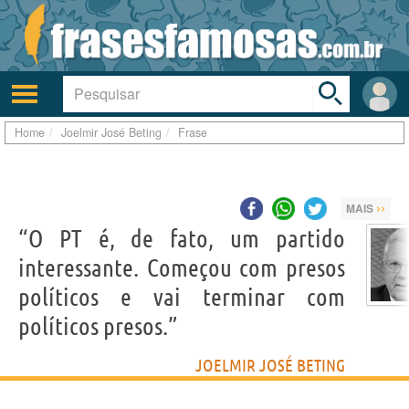
Toggle
search
bar
Ativar/desativar
Área
a
do
navegação
Usuá
Home
Joelmir José Beting
Frase
››
MAIS
“O PT é, de fato, um partido
interessante. Começou com presos
políticos e vai terminar com
políticos presos.”
JOELMIR JOSÉ BETING