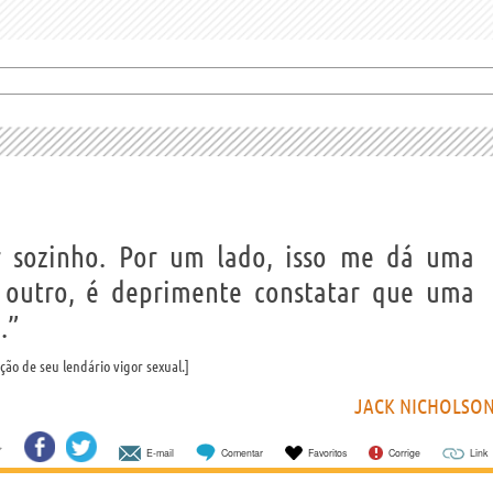
 sozinho. Por um lado, isso me dá uma
r outro, é deprimente constatar que uma
.”
ão de seu lendário vigor sexual.
JACK NICHOLSO
E-mail
Comentar
Favoritos
Corrige
Link