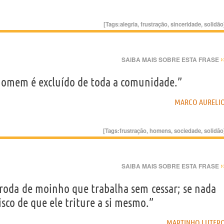
[Tags:
alegria
,
frustração
,
sinceridade
,
solidão
›
SAIBA MAIS SOBRE ESTA FRASE
omem é excluído de toda a comunidade.”
MARCO AURELI
[Tags:
frustração
,
homens
,
sociedade
,
solidão
›
SAIBA MAIS SOBRE ESTA FRASE
oda de moinho que trabalha sem cessar; se nada
isco de que ele triture a si mesmo.”
MARTINHO LUTER