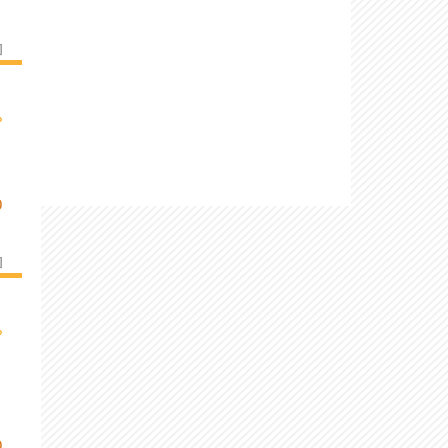
]
›
O
]
›
O