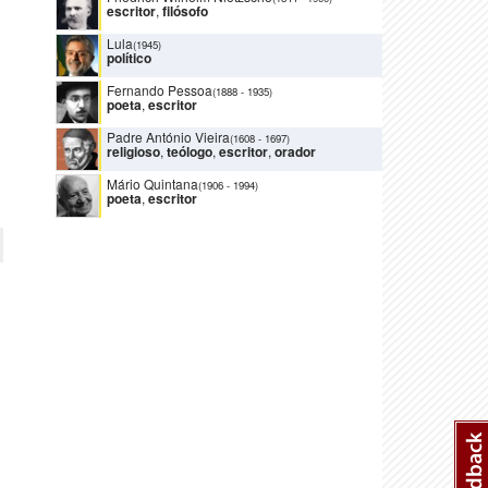
escritor
,
filósofo
Lula
(1945)
político
Fernando Pessoa
(1888
-
1935)
poeta
,
escritor
Padre António Vieira
(1608
-
1697)
religioso
,
teólogo
,
escritor
,
orador
Mário Quintana
(1906
-
1994)
poeta
,
escritor