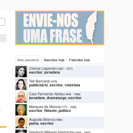
Mais populares
Nascidos hoje
Falecidos hoje
Clarice Lispector
(1920
-
1977)
escritor
,
jornalista
Tati Bernardi
(1979)
publicitário
,
escritor
,
roteirista
Caio Fernando Abreu
(1948
-
1996)
jornalista
,
dramaturgo
,
escritor
Marques de Maricá
(1773
-
1848)
N
escritor
,
filósofo
,
político
Augusto Branco
(1980)
poeta
,
escritor
Friedrich Wilhelm Nietzsche
(1844
-
1900)