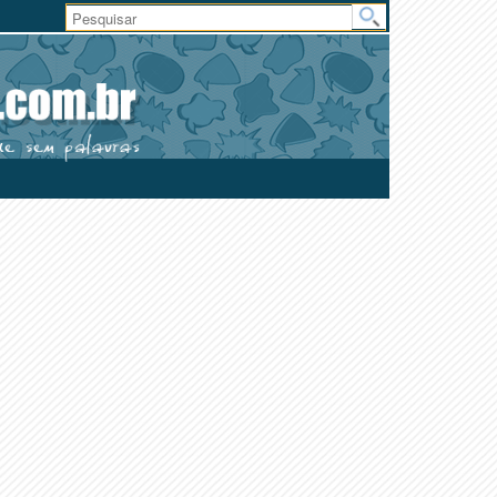
Área
do
Usuário