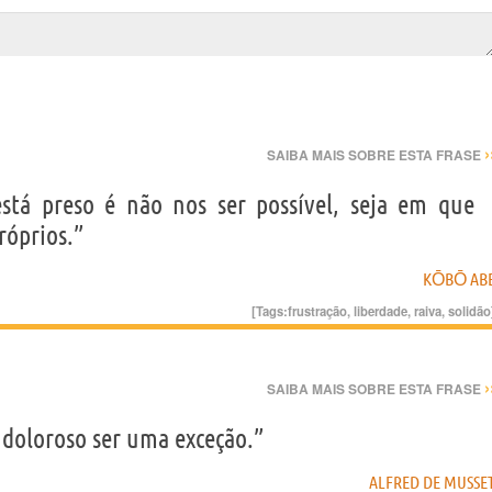
›
SAIBA MAIS SOBRE ESTA FRASE
stá preso é não nos ser possível, seja em que
róprios.”
KŌBŌ AB
[Tags:
frustração
,
liberdade
,
raiva
,
solidão
›
SAIBA MAIS SOBRE ESTA FRASE
doloroso ser uma exceção.”
ALFRED DE MUSSE