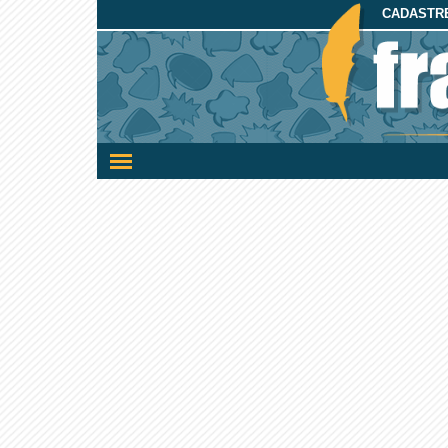
CADASTRE
Ativar/desativar
a
navegação