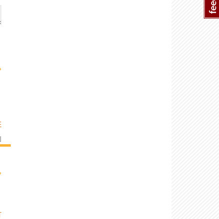
›
E
]
›
T