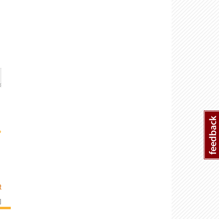
›
R
]