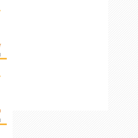
›
Y
]
›
U
]