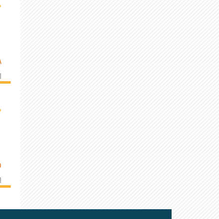
›
A
]
›
O
]