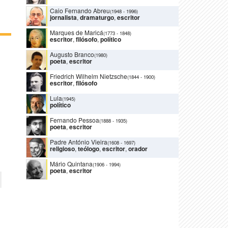
Caio Fernando Abreu
(1948
-
1996)
jornalista
,
dramaturgo
,
escritor
Marques de Maricá
(1773
-
1848)
escritor
,
filósofo
,
político
Augusto Branco
(1980)
poeta
,
escritor
Friedrich Wilhelm Nietzsche
(1844
-
1900)
escritor
,
filósofo
Lula
(1945)
político
Fernando Pessoa
(1888
-
1935)
poeta
,
escritor
Padre António Vieira
(1608
-
1697)
religioso
,
teólogo
,
escritor
,
orador
Mário Quintana
(1906
-
1994)
poeta
,
escritor