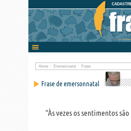
CADASTRE
Ativar/desativar
a
navegação
Home
Emersonnatal
Frase
Frase de emersonnatal
“Às vezes os sentimentos são 