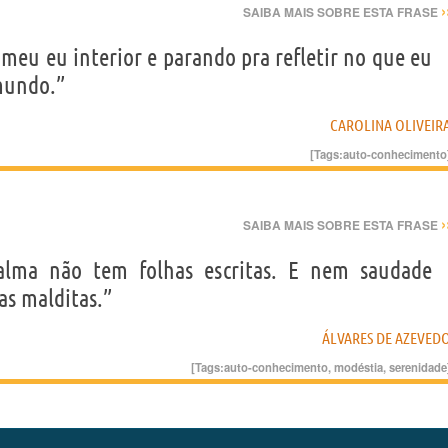
›
SAIBA MAIS SOBRE ESTA FRASE
eu eu interior e parando pra refletir no que eu
mundo.”
CAROLINA OLIVEIR
[Tags:
auto-conhecimento
›
SAIBA MAIS SOBRE ESTA FRASE
'alma não tem folhas escritas. E nem saudade
s malditas.”
ÁLVARES DE AZEVED
[Tags:
auto-conhecimento
,
modéstia
,
serenidade