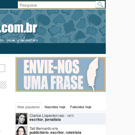
Área
do
Usuário
Mais populares
Nascidos hoje
Falecidos hoje
Clarice Lispector
(1920
-
1977)
escritor
,
jornalista
Tati Bernardi
L
(1979)
publicitário
,
escritor
,
roteirista