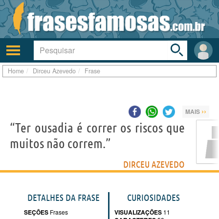
Toggle
search
bar
Ativar/desativar
Área
a
do
navegação
Usuá
Home
Dirceu Azevedo
Frase
››
MAIS
“Ter ousadia é correr os riscos que
muitos não correm.”
DIRCEU AZEVEDO
DETALHES DA FRASE
CURIOSIDADES
SEÇÕES
Frases
VISUALIZAÇÕES
11